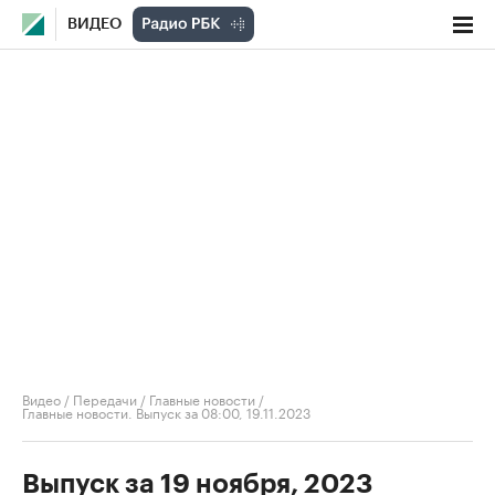
ВИДЕО
Видео
/
Передачи
/
Главные новости
/
Главные новости. Выпуск за 08:00, 19.11.2023
Выпуск за 19 ноября, 2023