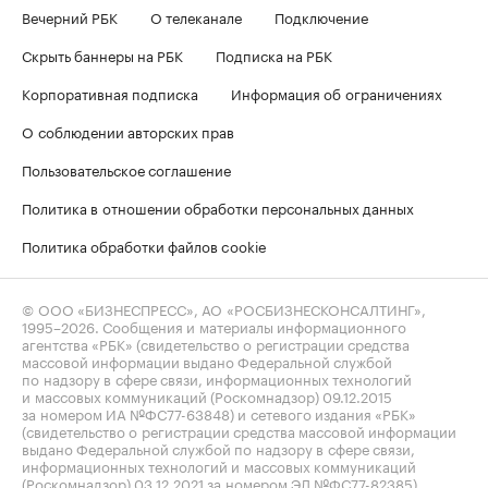
Вечерний РБК
О телеканале
Подключение
Скрыть баннеры на РБК
Подписка на РБК
Корпоративная подписка
Информация об ограничениях
О соблюдении авторских прав
Пользовательское соглашение
Политика в отношении обработки персональных данных
Политика обработки файлов cookie
© ООО «БИЗНЕСПРЕСС», АО «РОСБИЗНЕСКОНСАЛТИНГ»,
1995–2026
. Сообщения и материалы информационного
агентства «РБК» (свидетельство о регистрации средства
массовой информации выдано Федеральной службой
по надзору в сфере связи, информационных технологий
и массовых коммуникаций (Роскомнадзор) 09.12.2015
за номером ИА №ФС77-63848) и сетевого издания «РБК»
(свидетельство о регистрации средства массовой информации
выдано Федеральной службой по надзору в сфере связи,
информационных технологий и массовых коммуникаций
(Роскомнадзор) 03.12.2021 за номером ЭЛ №ФС77-82385)