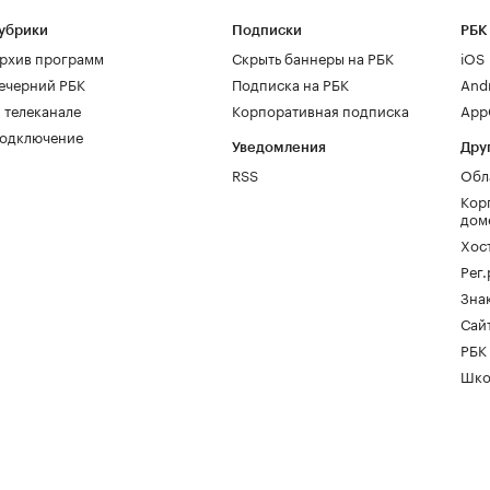
убрики
Подписки
РБК
рхив программ
Скрыть баннеры на РБК
iOS
ечерний РБК
Подписка на РБК
And
 телеканале
Корпоративная подписка
AppG
одключение
Уведомления
Дру
RSS
Обл
Кор
дом
Хос
Рег
Зна
Сайт
РБК
Шко