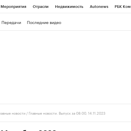
Мероприятия
Отрасли
Недвижимость
Autonews
РБК Ком
ние
РБК Курсы
РБК Life
Тренды
Визионеры
Национальн
Передачи
Последние видео
б
Исследования
Кредитные рейтинги
Франшизы
Газета
роверка контрагентов
Политика
Экономика
Бизнес
Техно
лавные новости
/
Главные новости. Выпуск за 08:00, 14.11.2023