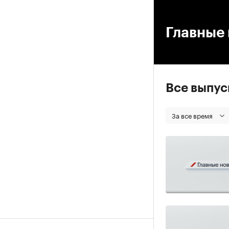
00
Главные 
Все выпу
За все время