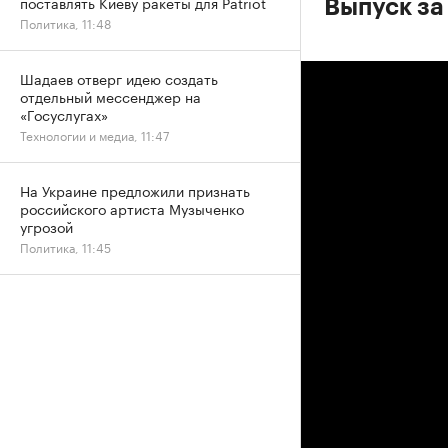
поставлять Киеву ракеты для Patriot
Выпуск за
Политика, 11:48
Шадаев отверг идею создать
отдельный мессенджер на
«Госуслугах»
Технологии и медиа, 11:47
На Украине предложили признать
российского артиста Музыченко
угрозой
Политика, 11:45