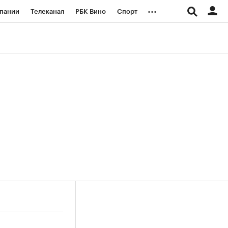
...
пании
Телеканал
РБК Вино
Спорт
ые проекты
Город
Стиль
Крипто
Спецпроекты СПб
логии и медиа
Финансы