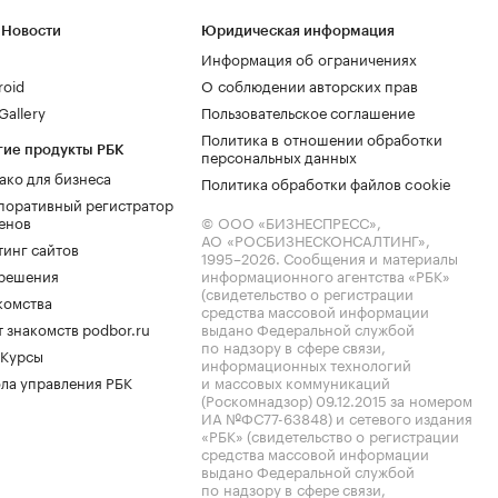
 Новости
Юридическая информация
Информация об ограничениях
roid
О соблюдении авторских прав
allery
Пользовательское соглашение
Политика в отношении обработки
гие продукты РБК
персональных данных
ако для бизнеса
Политика обработки файлов cookie
поративный регистратор
енов
© ООО «БИЗНЕСПРЕСС»,
АО «РОСБИЗНЕСКОНСАЛТИНГ»,
тинг сайтов
1995–2026
. Сообщения и материалы
.решения
информационного агентства «РБК»
(свидетельство о регистрации
комства
средства массовой информации
 знакомств podbor.ru
выдано Федеральной службой
по надзору в сфере связи,
 Курсы
информационных технологий
ла управления РБК
и массовых коммуникаций
(Роскомнадзор) 09.12.2015 за номером
ИА №ФС77-63848) и сетевого издания
«РБК» (свидетельство о регистрации
средства массовой информации
выдано Федеральной службой
по надзору в сфере связи,