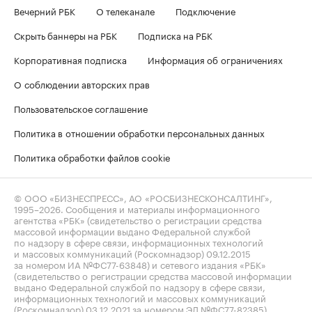
Вечерний РБК
О телеканале
Подключение
Скрыть баннеры на РБК
Подписка на РБК
Корпоративная подписка
Информация об ограничениях
О соблюдении авторских прав
Пользовательское соглашение
Политика в отношении обработки персональных данных
Политика обработки файлов cookie
© ООО «БИЗНЕСПРЕСС», АО «РОСБИЗНЕСКОНСАЛТИНГ»,
1995–2026
. Сообщения и материалы информационного
агентства «РБК» (свидетельство о регистрации средства
массовой информации выдано Федеральной службой
по надзору в сфере связи, информационных технологий
и массовых коммуникаций (Роскомнадзор) 09.12.2015
за номером ИА №ФС77-63848) и сетевого издания «РБК»
(свидетельство о регистрации средства массовой информации
выдано Федеральной службой по надзору в сфере связи,
информационных технологий и массовых коммуникаций
(Роскомнадзор) 03.12.2021 за номером ЭЛ №ФС77-82385)