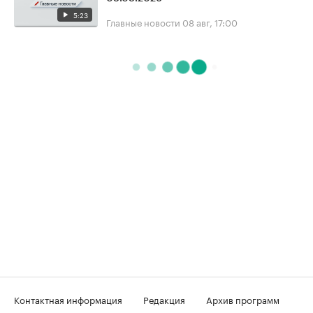
5:23
Главные новости
08 авг, 17:00
Контактная информация
Редакция
Архив программ