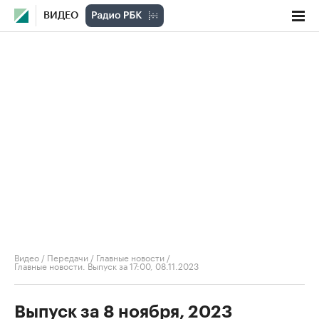
ВИДЕО
Видео
/
Передачи
/
Главные новости
/
Главные новости. Выпуск за 17:00, 08.11.2023
Выпуск за 8 ноября, 2023