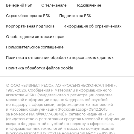
Вечерний РБК
О телеканале
Подключение
Скрыть баннеры на РБК
Подписка на РБК
Корпоративная подписка
Информация об ограничениях
О соблюдении авторских прав
Пользовательское соглашение
Политика в отношении обработки персональных данных
Политика обработки файлов cookie
© ООО «БИЗНЕСПРЕСС», АО «РОСБИЗНЕСКОНСАЛТИНГ»,
1995–2026
. Сообщения и материалы информационного
агентства «РБК» (свидетельство о регистрации средства
массовой информации выдано Федеральной службой
по надзору в сфере связи, информационных технологий
и массовых коммуникаций (Роскомнадзор) 09.12.2015
за номером ИА №ФС77-63848) и сетевого издания «РБК»
(свидетельство о регистрации средства массовой информации
выдано Федеральной службой по надзору в сфере связи,
информационных технологий и массовых коммуникаций
(Роскомнадзор) 03.12.2021 за номером ЭЛ №ФС77-82385)