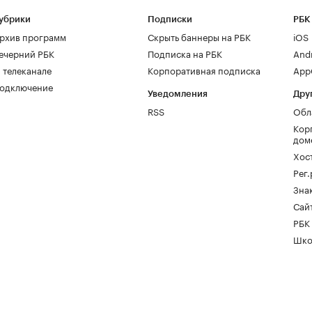
убрики
Подписки
РБК
рхив программ
Скрыть баннеры на РБК
iOS
ечерний РБК
Подписка на РБК
And
 телеканале
Корпоративная подписка
AppG
одключение
Уведомления
Дру
RSS
Обл
Кор
дом
Хос
Рег
Зна
Сайт
РБК
Шко