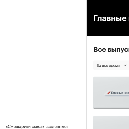
00
Главные 
Все выпу
За все время
«Смешарики сквозь вселенные»