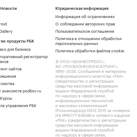
 Новости
Юридическая информация
Информация об ограничениях
roid
О соблюдении авторских прав
allery
Пользовательское соглашение
Политика в отношении обработки
гие продукты РБК
персональных данных
ако для бизнеса
Политика обработки файлов cookie
поративный регистратор
енов
© ООО «БИЗНЕСПРЕСС»,
АО «РОСБИЗНЕСКОНСАЛТИНГ»,
тинг сайтов
1995–2026
. Сообщения и материалы
.решения
информационного агентства «РБК»
(свидетельство о регистрации
комства
средства массовой информации
 знакомств podbor.ru
выдано Федеральной службой
по надзору в сфере связи,
 Курсы
информационных технологий
ла управления РБК
и массовых коммуникаций
(Роскомнадзор) 09.12.2015 за номером
ИА №ФС77-63848) и сетевого издания
«РБК» (свидетельство о регистрации
средства массовой информации
выдано Федеральной службой
по надзору в сфере связи,