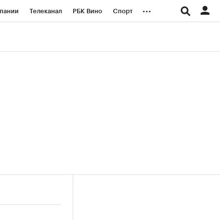
...
пании
Телеканал
РБК Вино
Спорт
ые проекты
Город
Стиль
Крипто
Спецпроекты СПб
логии и медиа
Финансы