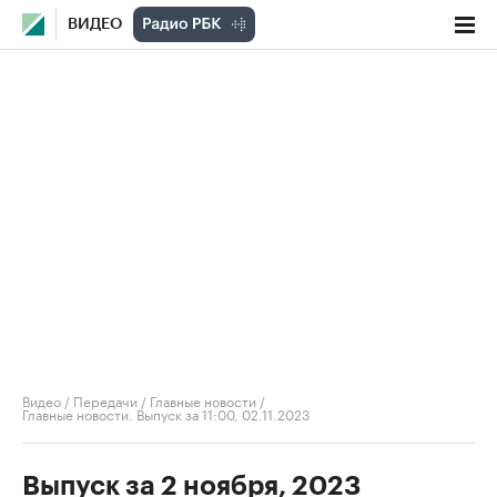
ВИДЕО
Видео
/
Передачи
/
Главные новости
/
Главные новости. Выпуск за 11:00, 02.11.2023
Выпуск за 2 ноября, 2023