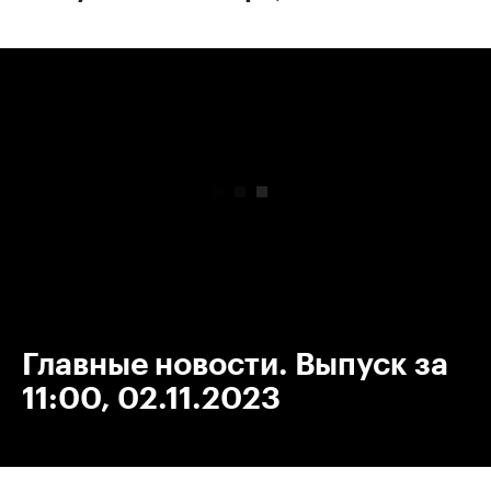
00:00
/
00:00
Главные новости. Выпуск за
11:00, 02.11.2023