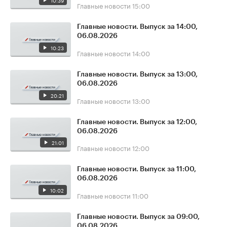
10:39
Главные новости
15:00
Главные новости. Выпуск за 14:00,
06.08.2026
10:23
Главные новости
14:00
Главные новости. Выпуск за 13:00,
06.08.2026
20:21
Главные новости
13:00
Главные новости. Выпуск за 12:00,
06.08.2026
21:01
Главные новости
12:00
Главные новости. Выпуск за 11:00,
06.08.2026
10:02
Главные новости
11:00
Главные новости. Выпуск за 09:00,
06.08.2026