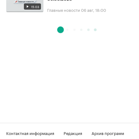
15:03
Главные новости
06 авг, 18:00
Контактная информация
Редакция
Архив программ