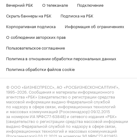
Вечерний РБК
О телеканале
Подключение
Скрыть баннеры на РБК
Подписка на РБК
Корпоративная подписка
Информация об ограничениях
О соблюдении авторских прав
Пользовательское соглашение
Политика в отношении обработки персональных данных
Политика обработки файлов cookie
© ООО «БИЗНЕСПРЕСС», АО «РОСБИЗНЕСКОНСАЛТИНГ»,
1995–2026
. Сообщения и материалы информационного
агентства «РБК» (свидетельство о регистрации средства
массовой информации выдано Федеральной службой
по надзору в сфере связи, информационных технологий
и массовых коммуникаций (Роскомнадзор) 09.12.2015
за номером ИА №ФС77-63848) и сетевого издания «РБК»
(свидетельство о регистрации средства массовой информации
выдано Федеральной службой по надзору в сфере связи,
информационных технологий и массовых коммуникаций
(Роскомнадзор) 03.12.2021 за номером ЭЛ №ФС77-82385)