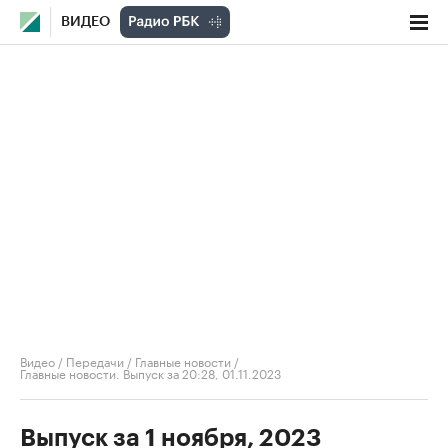
ВИДЕО
Видео
/
Передачи
/
Главные новости
/
Главные новости. Выпуск за 20:28, 01.11.2023
Выпуск за 1 ноября, 2023