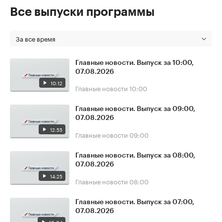
Все выпуски программы
За все время
Главные новости. Выпуск за 10:00,
07.08.2026
10:12
Главные новости
10:00
Главные новости. Выпуск за 09:00,
07.08.2026
12:55
Главные новости
09:00
Главные новости. Выпуск за 08:00,
07.08.2026
14:25
Главные новости
08:00
Главные новости. Выпуск за 07:00,
07.08.2026