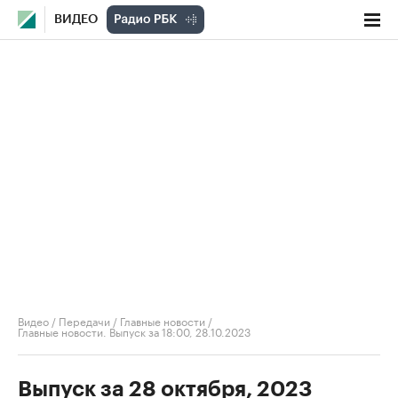
ВИДЕО
Видео
/
Передачи
/
Главные новости
/
Главные новости. Выпуск за 18:00, 28.10.2023
Выпуск за 28 октября, 2023