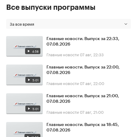
Все выпуски программы
За все время
Главные новости. Выпуск за 22:33,
07.08.2026
4:58
Главные новости
07 авг, 22:33
Главные новости. Выпуск за 22:00,
07.08.2026
5:01
Главные новости
07 авг, 22:00
Главные новости. Выпуск за 21:00,
07.08.2026
5:01
Главные новости
07 авг, 21:00
Главные новости. Выпуск за 18:45,
07.08.2026