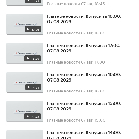
11:58
Главные новости
07 авг, 18:45
Главные новости. Выпуск за 18:00,
07.08.2026
15:01
Главные новости
07 авг, 18:00
Главные новости. Выпуск за 17:00,
07.08.2026
14:49
Главные новости
07 авг, 17:00
Главные новости. Выпуск за 16:00,
07.08.2026
4:58
Главные новости
07 авг, 16:00
Главные новости. Выпуск за 15:00,
07.08.2026
10:48
Главные новости
07 авг, 15:00
Главные новости. Выпуск за 14:00,
07.08.2026