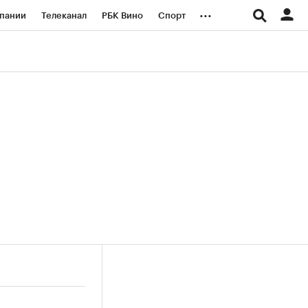
...
пании
Телеканал
РБК Вино
Спорт
ые проекты
Город
Стиль
Крипто
Спецпроекты СПб
логии и медиа
Финансы