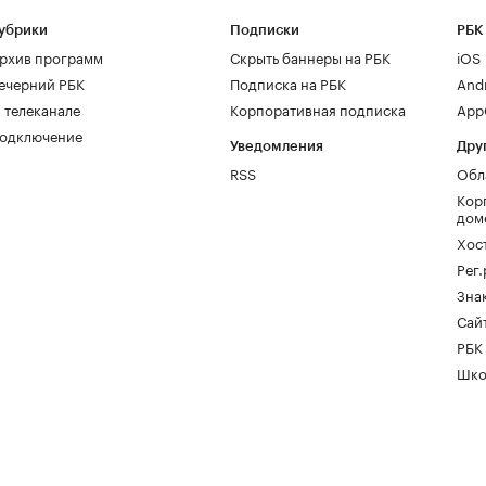
убрики
Подписки
РБК
рхив программ
Скрыть баннеры на РБК
iOS
ечерний РБК
Подписка на РБК
And
 телеканале
Корпоративная подписка
AppG
одключение
Уведомления
Дру
RSS
Обл
Кор
дом
Хос
Рег
Зна
Сайт
РБК
Шко