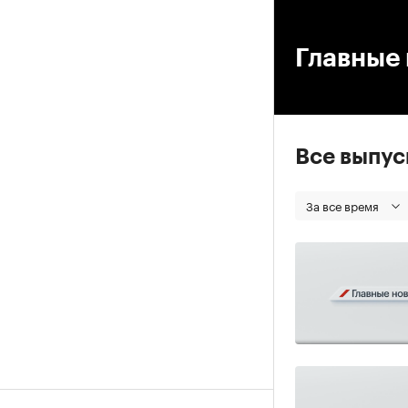
00
Главные 
Все выпу
За все время