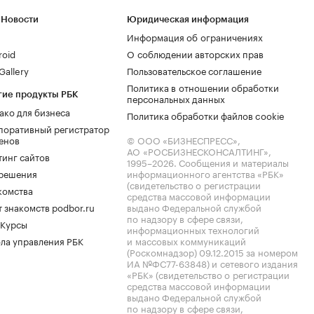
 Новости
Юридическая информация
Информация об ограничениях
roid
О соблюдении авторских прав
allery
Пользовательское соглашение
Политика в отношении обработки
гие продукты РБК
персональных данных
ако для бизнеса
Политика обработки файлов cookie
поративный регистратор
енов
© ООО «БИЗНЕСПРЕСС»,
АО «РОСБИЗНЕСКОНСАЛТИНГ»,
тинг сайтов
1995–2026
. Сообщения и материалы
.решения
информационного агентства «РБК»
(свидетельство о регистрации
комства
средства массовой информации
 знакомств podbor.ru
выдано Федеральной службой
по надзору в сфере связи,
 Курсы
информационных технологий
ла управления РБК
и массовых коммуникаций
(Роскомнадзор) 09.12.2015 за номером
ИА №ФС77-63848) и сетевого издания
«РБК» (свидетельство о регистрации
средства массовой информации
выдано Федеральной службой
по надзору в сфере связи,