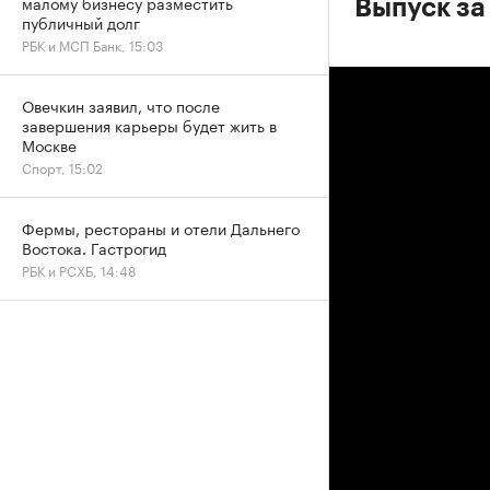
малому бизнесу разместить
Выпуск за
публичный долг
РБК и МСП Банк, 15:03
Овечкин заявил, что после
завершения карьеры будет жить в
Москве
Спорт, 15:02
Фермы, рестораны и отели Дальнего
Востока. Гастрогид
РБК и РСХБ, 14:48