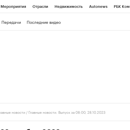
Мероприятия
Отрасли
Недвижимость
Autonews
РБК Ком
ние
РБК Курсы
РБК Life
Тренды
Визионеры
Национальн
Передачи
Последние видео
б
Исследования
Кредитные рейтинги
Франшизы
Газета
роверка контрагентов
Политика
Экономика
Бизнес
Техно
лавные новости
/
Главные новости. Выпуск за 08:00, 28.10.2023