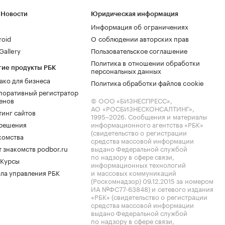
 Новости
Юридическая информация
Информация об ограничениях
roid
О соблюдении авторских прав
allery
Пользовательское соглашение
Политика в отношении обработки
гие продукты РБК
персональных данных
ако для бизнеса
Политика обработки файлов cookie
поративный регистратор
енов
© ООО «БИЗНЕСПРЕСС»,
АО «РОСБИЗНЕСКОНСАЛТИНГ»,
тинг сайтов
1995–2026
. Сообщения и материалы
.решения
информационного агентства «РБК»
(свидетельство о регистрации
комства
средства массовой информации
 знакомств podbor.ru
выдано Федеральной службой
по надзору в сфере связи,
 Курсы
информационных технологий
ла управления РБК
и массовых коммуникаций
(Роскомнадзор) 09.12.2015 за номером
ИА №ФС77-63848) и сетевого издания
«РБК» (свидетельство о регистрации
средства массовой информации
выдано Федеральной службой
по надзору в сфере связи,