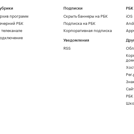
убрики
Подписки
РБК
рхив программ
Скрыть баннеры на РБК
iOS
ечерний РБК
Подписка на РБК
And
 телеканале
Корпоративная подписка
AppG
одключение
Уведомления
Дру
RSS
Обл
Кор
дом
Хос
Рег
Зна
Сайт
РБК
Шко