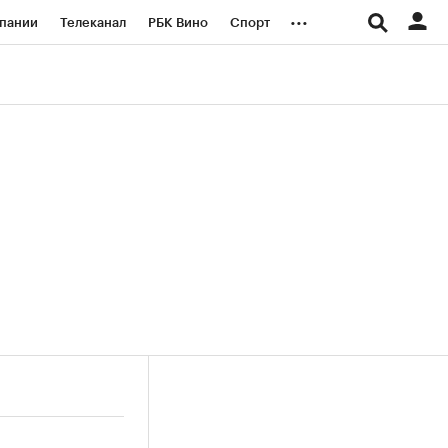
...
пании
Телеканал
РБК Вино
Спорт
ые проекты
Город
Стиль
Крипто
Спецпроекты СПб
логии и медиа
Финансы