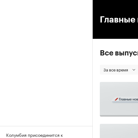
00
Главные 
Все выпу
За все время
Колумбия присоединится к