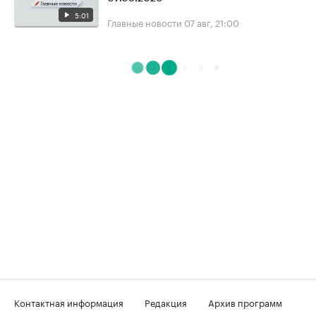
5:01
Главные новости
07 авг, 21:00
Контактная информация
Редакция
Архив программ