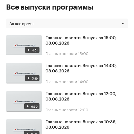
Все выпуски программы
За все время
Главные новости. Выпуск за 15:00,
08.08.2026
4:51
Главные новости
15:00
Главные новости. Выпуск за 14:00,
08.08.2026
5:19
Главные новости
14:00
Главные новости. Выпуск за 12:00,
08.08.2026
6:50
Главные новости
12:00
Главные новости. Выпуск за 10:36,
08.08.2026