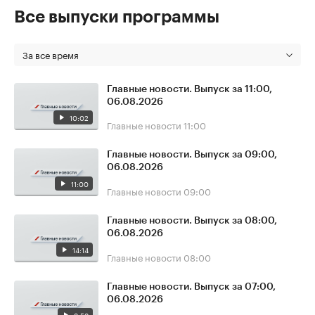
Все выпуски программы
За все время
Главные новости. Выпуск за 11:00,
06.08.2026
10:02
Главные новости
11:00
Главные новости. Выпуск за 09:00,
06.08.2026
11:00
Главные новости
09:00
Главные новости. Выпуск за 08:00,
06.08.2026
14:14
Главные новости
08:00
Главные новости. Выпуск за 07:00,
06.08.2026