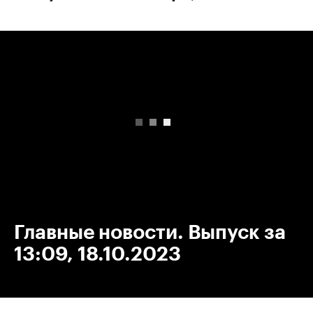
00:00
/
00:00
Главные новости. Выпуск за
13:09, 18.10.2023