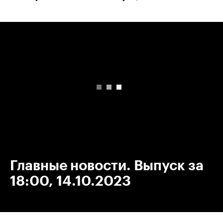
00:00
/
00:00
Главные новости. Выпуск за
18:00, 14.10.2023