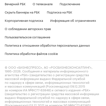
Вечерний РБК
О телеканале
Подключение
Скрыть баннеры на РБК
Подписка на РБК
Корпоративная подписка
Информация об ограничениях
О соблюдении авторских прав
Пользовательское соглашение
Политика в отношении обработки персональных данных
Политика обработки файлов cookie
© ООО «БИЗНЕСПРЕСС», АО «РОСБИЗНЕСКОНСАЛТИНГ»,
1995–2026
. Сообщения и материалы информационного
агентства «РБК» (свидетельство о регистрации средства
массовой информации выдано Федеральной службой
по надзору в сфере связи, информационных технологий
и массовых коммуникаций (Роскомнадзор) 09.12.2015
за номером ИА №ФС77-63848) и сетевого издания «РБК»
(свидетельство о регистрации средства массовой информации
выдано Федеральной службой по надзору в сфере связи,
информационных технологий и массовых коммуникаций
(Роскомнадзор) 03.12.2021 за номером ЭЛ №ФС77-82385)