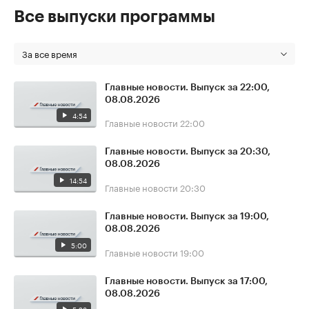
Все выпуски программы
За все время
Главные новости. Выпуск за 22:00,
08.08.2026
4:54
Главные новости
22:00
Главные новости. Выпуск за 20:30,
08.08.2026
14:54
Главные новости
20:30
Главные новости. Выпуск за 19:00,
08.08.2026
5:00
Главные новости
19:00
Главные новости. Выпуск за 17:00,
08.08.2026