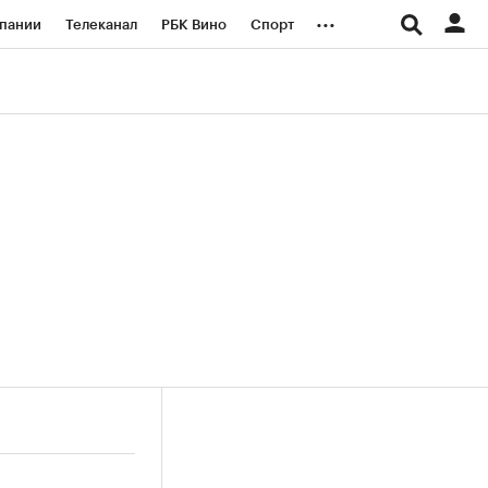
...
пании
Телеканал
РБК Вино
Спорт
ые проекты
Город
Стиль
Крипто
Спецпроекты СПб
логии и медиа
Финансы