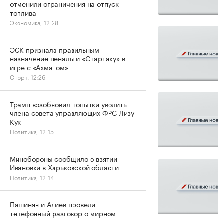
отменили ограничения на отпуск
топлива
Экономика, 12:28
ЭСК признала правильным
назначение пенальти «Спартаку» в
игре с «Ахматом»
Спорт, 12:26
Трамп возобновил попытки уволить
члена совета управляющих ФРС Лизу
Кук
Политика, 12:15
Минобороны сообщило о взятии
Ивановки в Харьковской области
Политика, 12:14
Пашинян и Алиев провели
телефонный разговор о мирном