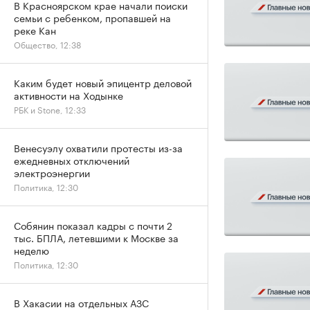
В Красноярском крае начали поиски
семьи с ребенком, пропавшей на
реке Кан
Общество, 12:38
Каким будет новый эпицентр деловой
активности на Ходынке
РБК и Stone, 12:33
Венесуэлу охватили протесты из-за
ежедневных отключений
электроэнергии
Политика, 12:30
Собянин показал кадры с почти 2
тыс. БПЛА, летевшими к Москве за
неделю
Политика, 12:30
В Хакасии на отдельных АЗС