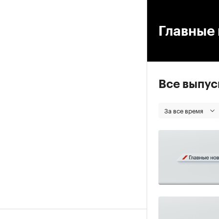
00
Главные 
Все выпу
За все время