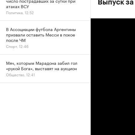
число пострадавших за сутки при
Выпуск за
атаках ВСУ
Политика, 12:52
В Ассоциации футбола Аргентины
призвали оставить Месси в покое
после ЧМ
Спорт, 12:46
Мяч, которым Марадона забил гол
«рукой Бога», выставят на аукцион
Общество, 12:41