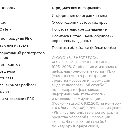
 Новости
Юридическая информация
Информация об ограничениях
roid
О соблюдении авторских прав
allery
Пользовательское соглашение
Политика в отношении обработки
гие продукты РБК
персональных данных
ако для бизнеса
Политика обработки файлов cookie
поративный регистратор
енов
© ООО «БИЗНЕСПРЕСС»,
АО «РОСБИЗНЕСКОНСАЛТИНГ»,
тинг сайтов
1995–2026
. Сообщения и материалы
.решения
информационного агентства «РБК»
(свидетельство о регистрации
комства
средства массовой информации
 знакомств podbor.ru
выдано Федеральной службой
по надзору в сфере связи,
 Курсы
информационных технологий
ла управления РБК
и массовых коммуникаций
(Роскомнадзор) 09.12.2015 за номером
ИА №ФС77-63848) и сетевого издания
«РБК» (свидетельство о регистрации
средства массовой информации
выдано Федеральной службой
по надзору в сфере связи,