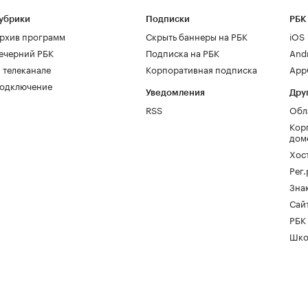
убрики
Подписки
РБК
рхив программ
Скрыть баннеры на РБК
iOS
ечерний РБК
Подписка на РБК
And
 телеканале
Корпоративная подписка
AppG
одключение
Уведомления
Дру
RSS
Обл
Кор
дом
Хос
Рег
Зна
Сайт
РБК
Шко