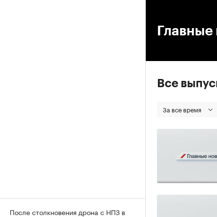
00
Главные 
Все выпу
За все время
После столкновения дрона с НПЗ в