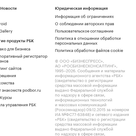
 Новости
Юридическая информация
Информация об ограничениях
roid
О соблюдении авторских прав
allery
Пользовательское соглашение
Политика в отношении обработки
гие продукты РБК
персональных данных
ако для бизнеса
Политика обработки файлов cookie
поративный регистратор
енов
© ООО «БИЗНЕСПРЕСС»,
АО «РОСБИЗНЕСКОНСАЛТИНГ»,
тинг сайтов
1995–2026
. Сообщения и материалы
.решения
информационного агентства «РБК»
(свидетельство о регистрации
комства
средства массовой информации
 знакомств podbor.ru
выдано Федеральной службой
по надзору в сфере связи,
 Курсы
информационных технологий
ла управления РБК
и массовых коммуникаций
(Роскомнадзор) 09.12.2015 за номером
ИА №ФС77-63848) и сетевого издания
«РБК» (свидетельство о регистрации
средства массовой информации
выдано Федеральной службой
по надзору в сфере связи,