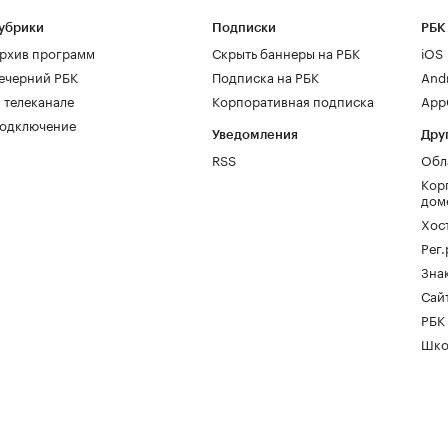
убрики
Подписки
РБК
рхив программ
Скрыть баннеры на РБК
iOS
ечерний РБК
Подписка на РБК
And
 телеканале
Корпоративная подписка
AppG
одключение
Уведомления
Дру
RSS
Обл
Кор
дом
Хос
Рег
Зна
Сайт
РБК
Шко