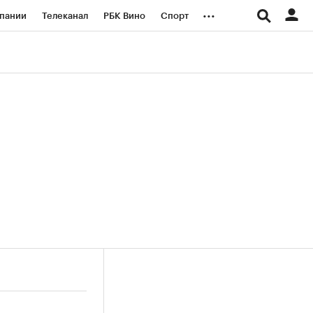
...
пании
Телеканал
РБК Вино
Спорт
ые проекты
Город
Стиль
Крипто
Спецпроекты СПб
логии и медиа
Финансы