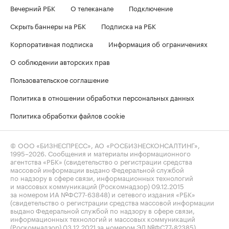
Вечерний РБК
О телеканале
Подключение
Скрыть баннеры на РБК
Подписка на РБК
Корпоративная подписка
Информация об ограничениях
О соблюдении авторских прав
Пользовательское соглашение
Политика в отношении обработки персональных данных
Политика обработки файлов cookie
© ООО «БИЗНЕСПРЕСС», АО «РОСБИЗНЕСКОНСАЛТИНГ»,
1995–2026
. Сообщения и материалы информационного
агентства «РБК» (свидетельство о регистрации средства
массовой информации выдано Федеральной службой
по надзору в сфере связи, информационных технологий
и массовых коммуникаций (Роскомнадзор) 09.12.2015
за номером ИА №ФС77-63848) и сетевого издания «РБК»
(свидетельство о регистрации средства массовой информации
выдано Федеральной службой по надзору в сфере связи,
информационных технологий и массовых коммуникаций
(Роскомнадзор) 03.12.2021 за номером ЭЛ №ФС77-82385)