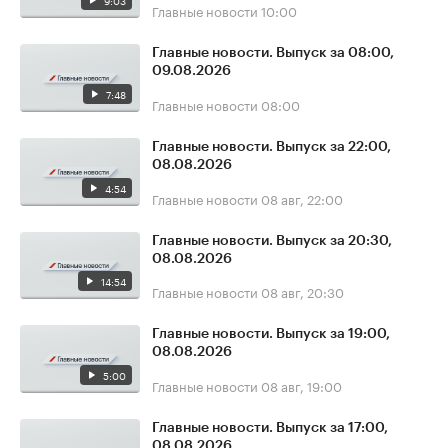
9:03
Главные новости
10:00
Главные новости. Выпуск за 08:00,
09.08.2026
7:48
Главные новости
08:00
Главные новости. Выпуск за 22:00,
08.08.2026
4:54
Главные новости
08 авг, 22:00
Главные новости. Выпуск за 20:30,
08.08.2026
14:54
Главные новости
08 авг, 20:30
Главные новости. Выпуск за 19:00,
08.08.2026
5:00
Главные новости
08 авг, 19:00
Главные новости. Выпуск за 17:00,
08.08.2026