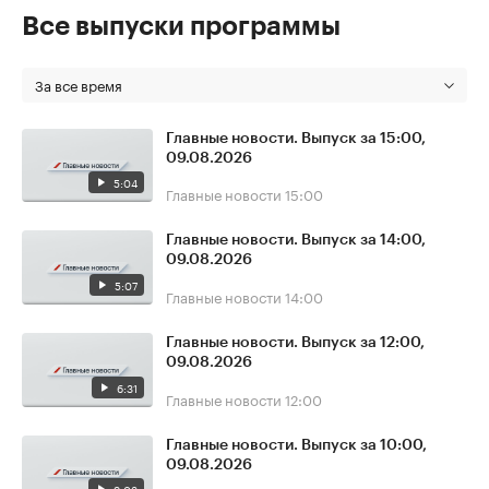
Все выпуски программы
За все время
Главные новости. Выпуск за 15:00,
09.08.2026
5:04
Главные новости
15:00
Главные новости. Выпуск за 14:00,
09.08.2026
5:07
Главные новости
14:00
Главные новости. Выпуск за 12:00,
09.08.2026
6:31
Главные новости
12:00
Главные новости. Выпуск за 10:00,
09.08.2026