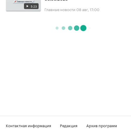
5:23
Главные новости
08 авг, 17:00
Контактная информация
Редакция
Архив программ