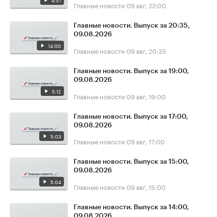
4:57
Главные новости
09 авг, 22:00
Главные новости. Выпуск за 20:35,
09.08.2026
14:00
Главные новости
09 авг, 20:35
Главные новости. Выпуск за 19:00,
09.08.2026
5:12
Главные новости
09 авг, 19:00
Главные новости. Выпуск за 17:00,
09.08.2026
5:03
Главные новости
09 авг, 17:00
Главные новости. Выпуск за 15:00,
09.08.2026
5:04
Главные новости
09 авг, 15:00
Главные новости. Выпуск за 14:00,
09.08.2026