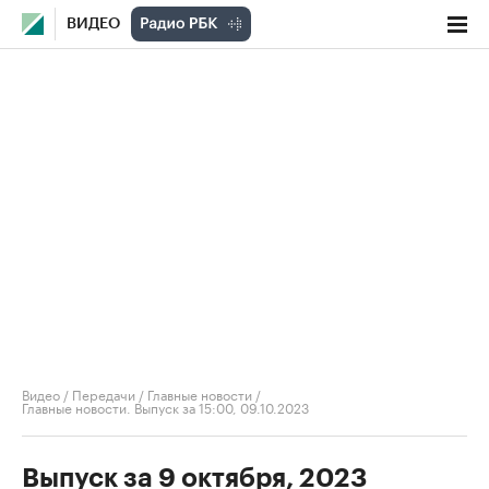
ВИДЕО
Видео
/
Передачи
/
Главные новости
/
Главные новости. Выпуск за 15:00, 09.10.2023
Выпуск за 9 октября, 2023