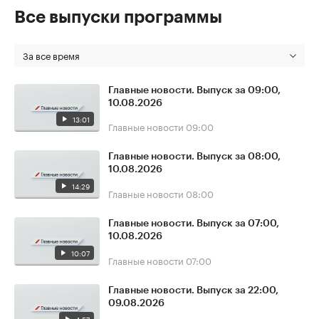
Все выпуски программы
За все время
Главные новости. Выпуск за 09:00,
10.08.2026
13:01
Главные новости
09:00
Главные новости. Выпуск за 08:00,
10.08.2026
14:29
Главные новости
08:00
Главные новости. Выпуск за 07:00,
10.08.2026
10:07
Главные новости
07:00
Главные новости. Выпуск за 22:00,
09.08.2026