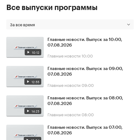
Все выпуски программы
За все время
Главные новости. Выпуск за 10:00,
07.08.2026
10:12
Главные новости
10:00
Главные новости. Выпуск за 09:00,
07.08.2026
12:55
Главные новости
09:00
Главные новости. Выпуск за 08:00,
07.08.2026
14:25
Главные новости
08:00
Главные новости. Выпуск за 07:00,
07.08.2026