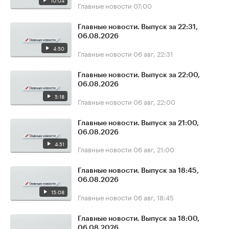
10:04
Главные новости
07:00
Главные новости. Выпуск за 22:31,
06.08.2026
4:50
Главные новости
06 авг, 22:31
Главные новости. Выпуск за 22:00,
06.08.2026
5:18
Главные новости
06 авг, 22:00
Главные новости. Выпуск за 21:00,
06.08.2026
4:51
Главные новости
06 авг, 21:00
Главные новости. Выпуск за 18:45,
06.08.2026
15:08
Главные новости
06 авг, 18:45
Главные новости. Выпуск за 18:00,
06.08.2026