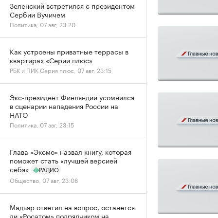
Зеленский встретился с президентом
Сербии Вучичем
Политика, 07 авг, 23:20
Как устроены приватные террасы в
квартирах «Серии плюс»
РБК и ПИК Серия плюс, 07 авг, 23:15
Экс-президент Финляндии усомнился
в сценарии нападения России на
НАТО
Политика, 07 авг, 23:15
Глава «Эксмо» назвал книгу, которая
поможет стать «лучшей версией
себя»
РАДИО
Общество, 07 авг, 23:08
Мадьяр ответил на вопрос, останется
ли «Росатом» подрядчиком на