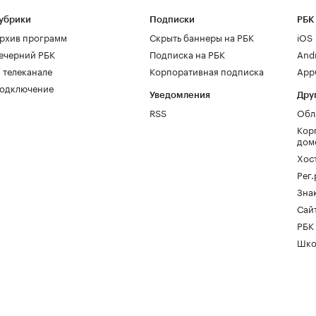
убрики
Подписки
РБК
рхив программ
Скрыть баннеры на РБК
iOS
ечерний РБК
Подписка на РБК
And
 телеканале
Корпоративная подписка
AppG
одключение
Уведомления
Дру
RSS
Обл
Кор
дом
Хос
Рег
Зна
Сайт
РБК
Шко