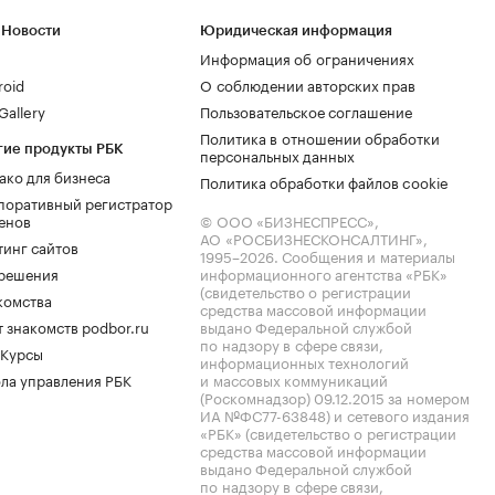
 Новости
Юридическая информация
Информация об ограничениях
roid
О соблюдении авторских прав
allery
Пользовательское соглашение
Политика в отношении обработки
гие продукты РБК
персональных данных
ако для бизнеса
Политика обработки файлов cookie
поративный регистратор
енов
© ООО «БИЗНЕСПРЕСС»,
АО «РОСБИЗНЕСКОНСАЛТИНГ»,
тинг сайтов
1995–2026
. Сообщения и материалы
.решения
информационного агентства «РБК»
(свидетельство о регистрации
комства
средства массовой информации
 знакомств podbor.ru
выдано Федеральной службой
по надзору в сфере связи,
 Курсы
информационных технологий
ла управления РБК
и массовых коммуникаций
(Роскомнадзор) 09.12.2015 за номером
ИА №ФС77-63848) и сетевого издания
«РБК» (свидетельство о регистрации
средства массовой информации
выдано Федеральной службой
по надзору в сфере связи,