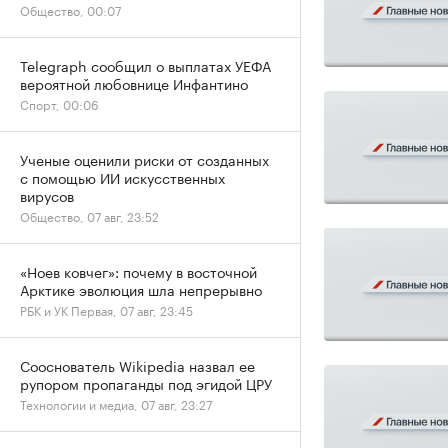
Общество, 00:07
Telegraph сообщил о выплатах УЕФА
вероятной любовнице Инфантино
Спорт, 00:06
Ученые оценили риски от созданных
с помощью ИИ искусственных
вирусов
Общество, 07 авг, 23:52
«Ноев ковчег»: почему в восточной
Арктике эволюция шла непрерывно
РБК и УК Первая, 07 авг, 23:45
Сооснователь Wikipedia назвал ее
рупором пропаганды под эгидой ЦРУ
Технологии и медиа, 07 авг, 23:27