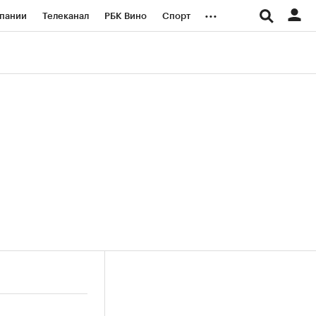
...
пании
Телеканал
РБК Вино
Спорт
ые проекты
Город
Стиль
Крипто
Спецпроекты СПб
логии и медиа
Финансы