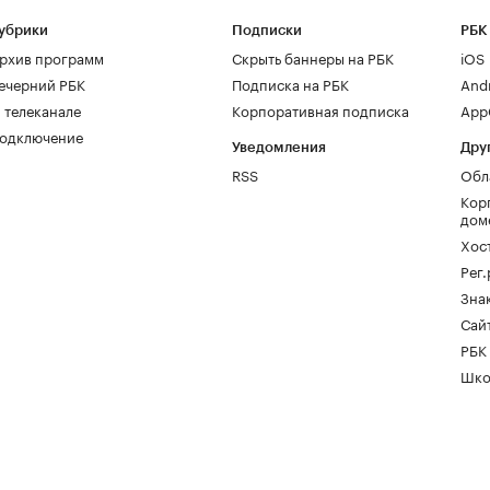
убрики
Подписки
РБК
рхив программ
Скрыть баннеры на РБК
iOS
ечерний РБК
Подписка на РБК
And
 телеканале
Корпоративная подписка
AppG
одключение
Уведомления
Дру
RSS
Обл
Кор
дом
Хос
Рег
Зна
Сайт
РБК
Шко