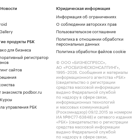
 Новости
Юридическая информация
Информация об ограничениях
roid
О соблюдении авторских прав
allery
Пользовательское соглашение
Политика в отношении обработки
гие продукты РБК
персональных данных
ако для бизнеса
Политика обработки файлов cookie
поративный регистратор
енов
© ООО «БИЗНЕСПРЕСС»,
АО «РОСБИЗНЕСКОНСАЛТИНГ»,
тинг сайтов
1995–2026
. Сообщения и материалы
.решения
информационного агентства «РБК»
(свидетельство о регистрации
комства
средства массовой информации
 знакомств podbor.ru
выдано Федеральной службой
по надзору в сфере связи,
 Курсы
информационных технологий
ла управления РБК
и массовых коммуникаций
(Роскомнадзор) 09.12.2015 за номером
ИА №ФС77-63848) и сетевого издания
«РБК» (свидетельство о регистрации
средства массовой информации
выдано Федеральной службой
по надзору в сфере связи,