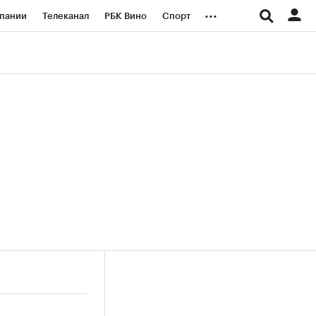
...
пании
Телеканал
РБК Вино
Спорт
ые проекты
Город
Стиль
Крипто
Спецпроекты СПб
логии и медиа
Финансы