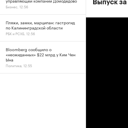
управляющей компании Домодедово
Выпуск за
Бизнес, 12:56
Пляжи, замки, марципан: гастрогид
по Калининградской области
РБК и РСХБ, 12:56
Bloomberg сообщило о
«неожиданных» $22 млрд у Ким Чен
Ына
Политика, 12:55