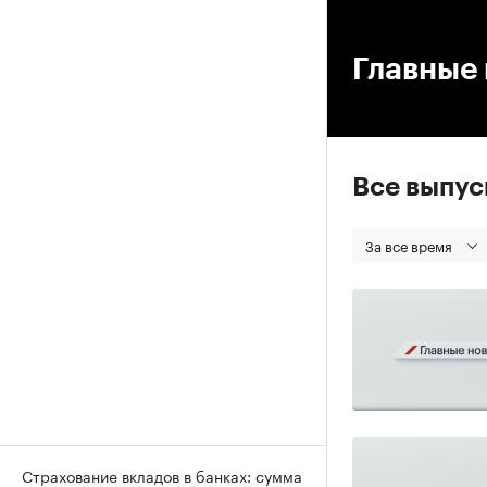
00
Главные 
Все выпу
За все время
Страхование вкладов в банках: сумма