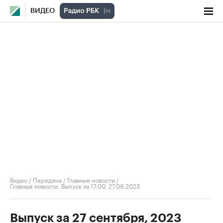
ВИДЕО
Видео
/
Передачи
/
Главные новости
/
Главные новости. Выпуск за 17:00, 27.09.2023
Выпуск за 27 сентября, 2023