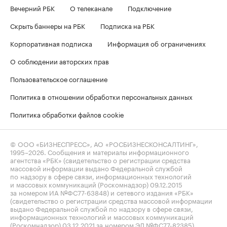
Вечерний РБК
О телеканале
Подключение
Скрыть баннеры на РБК
Подписка на РБК
Корпоративная подписка
Информация об ограничениях
О соблюдении авторских прав
Пользовательское соглашение
Политика в отношении обработки персональных данных
Политика обработки файлов cookie
© ООО «БИЗНЕСПРЕСС», АО «РОСБИЗНЕСКОНСАЛТИНГ»,
1995–2026
. Сообщения и материалы информационного
агентства «РБК» (свидетельство о регистрации средства
массовой информации выдано Федеральной службой
по надзору в сфере связи, информационных технологий
и массовых коммуникаций (Роскомнадзор) 09.12.2015
за номером ИА №ФС77-63848) и сетевого издания «РБК»
(свидетельство о регистрации средства массовой информации
выдано Федеральной службой по надзору в сфере связи,
информационных технологий и массовых коммуникаций
(Роскомнадзор) 03.12.2021 за номером ЭЛ №ФС77-82385)