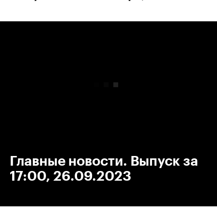
00:00
/
00:00
Главные новости. Выпуск за
17:00, 26.09.2023