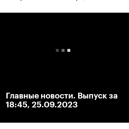
00:00
/
00:00
Главные новости. Выпуск за
18:45, 25.09.2023