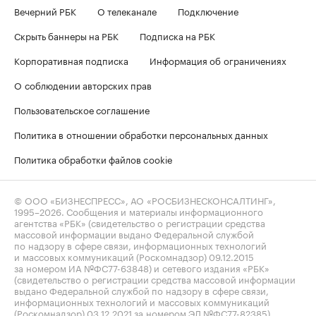
Вечерний РБК
О телеканале
Подключение
Скрыть баннеры на РБК
Подписка на РБК
Корпоративная подписка
Информация об ограничениях
О соблюдении авторских прав
Пользовательское соглашение
Политика в отношении обработки персональных данных
Политика обработки файлов cookie
© ООО «БИЗНЕСПРЕСС», АО «РОСБИЗНЕСКОНСАЛТИНГ»,
1995–2026
. Сообщения и материалы информационного
агентства «РБК» (свидетельство о регистрации средства
массовой информации выдано Федеральной службой
по надзору в сфере связи, информационных технологий
и массовых коммуникаций (Роскомнадзор) 09.12.2015
за номером ИА №ФС77-63848) и сетевого издания «РБК»
(свидетельство о регистрации средства массовой информации
выдано Федеральной службой по надзору в сфере связи,
информационных технологий и массовых коммуникаций
(Роскомнадзор) 03.12.2021 за номером ЭЛ №ФС77-82385)