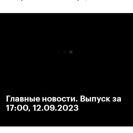
00:00
/
00:00
Главные новости. Выпуск за
17:00, 12.09.2023