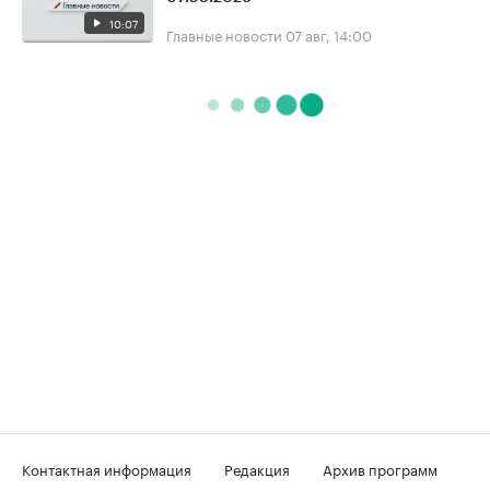
10:07
Главные новости
07 авг, 14:00
Контактная информация
Редакция
Архив программ