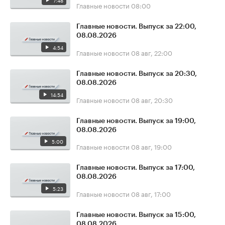
7:48
Главные новости
08:00
Главные новости. Выпуск за 22:00,
08.08.2026
4:54
Главные новости
08 авг, 22:00
Главные новости. Выпуск за 20:30,
08.08.2026
14:54
Главные новости
08 авг, 20:30
Главные новости. Выпуск за 19:00,
08.08.2026
5:00
Главные новости
08 авг, 19:00
Главные новости. Выпуск за 17:00,
08.08.2026
5:23
Главные новости
08 авг, 17:00
Главные новости. Выпуск за 15:00,
08.08.2026