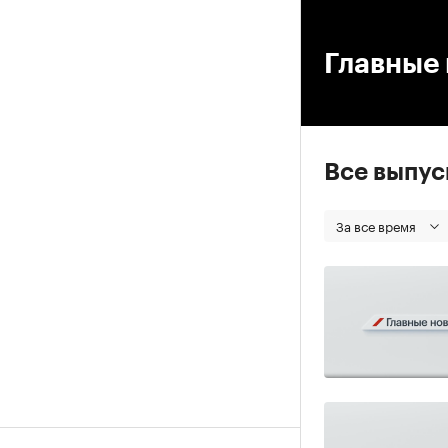
00
Главные 
Все выпу
За все время