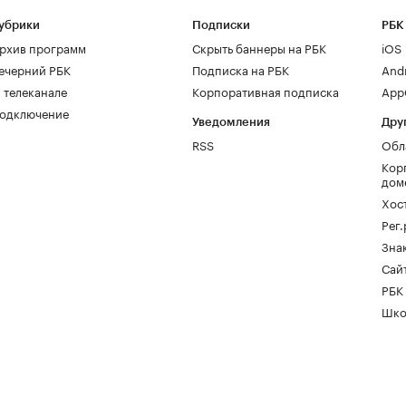
убрики
Подписки
РБК
рхив программ
Скрыть баннеры на РБК
iOS
ечерний РБК
Подписка на РБК
And
 телеканале
Корпоративная подписка
AppG
одключение
Уведомления
Дру
RSS
Обл
Кор
дом
Хос
Рег
Зна
Сайт
РБК
Шко