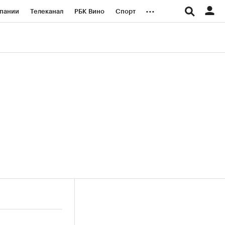
...
пании
Телеканал
РБК Вино
Спорт
ые проекты
Город
Стиль
Крипто
Спецпроекты СПб
логии и медиа
Финансы