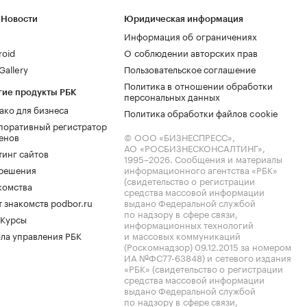
 Новости
Юридическая информация
Информация об ограничениях
roid
О соблюдении авторских прав
allery
Пользовательское соглашение
Политика в отношении обработки
гие продукты РБК
персональных данных
ако для бизнеса
Политика обработки файлов cookie
поративный регистратор
енов
© ООО «БИЗНЕСПРЕСС»,
АО «РОСБИЗНЕСКОНСАЛТИНГ»,
тинг сайтов
1995–2026
. Сообщения и материалы
.решения
информационного агентства «РБК»
(свидетельство о регистрации
комства
средства массовой информации
 знакомств podbor.ru
выдано Федеральной службой
по надзору в сфере связи,
 Курсы
информационных технологий
ла управления РБК
и массовых коммуникаций
(Роскомнадзор) 09.12.2015 за номером
ИА №ФС77-63848) и сетевого издания
«РБК» (свидетельство о регистрации
средства массовой информации
выдано Федеральной службой
по надзору в сфере связи,