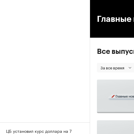
00
Главные 
Все выпу
За все время
ЦБ установил курс доллара на 7