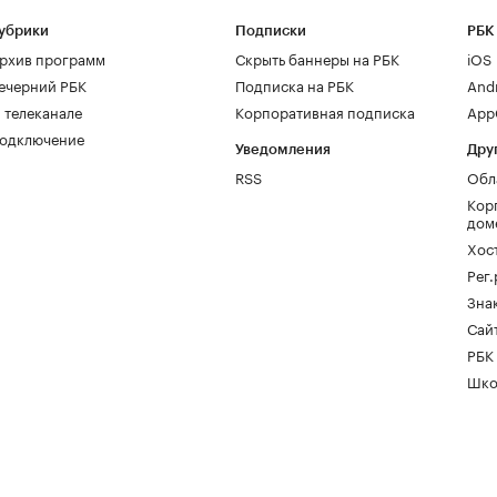
убрики
Подписки
РБК
рхив программ
Скрыть баннеры на РБК
iOS
ечерний РБК
Подписка на РБК
And
 телеканале
Корпоративная подписка
AppG
одключение
Уведомления
Дру
RSS
Обл
Кор
дом
Хос
Рег
Зна
Сайт
РБК
Шко