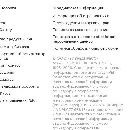
 Новости
Юридическая информация
Информация об ограничениях
roid
О соблюдении авторских прав
allery
Пользовательское соглашение
Политика в отношении обработки
гие продукты РБК
персональных данных
ако для бизнеса
Политика обработки файлов cookie
поративный регистратор
енов
© ООО «БИЗНЕСПРЕСС»,
АО «РОСБИЗНЕСКОНСАЛТИНГ»,
тинг сайтов
1995–2026
. Сообщения и материалы
.решения
информационного агентства «РБК»
(свидетельство о регистрации
комства
средства массовой информации
 знакомств podbor.ru
выдано Федеральной службой
по надзору в сфере связи,
 Курсы
информационных технологий
ла управления РБК
и массовых коммуникаций
(Роскомнадзор) 09.12.2015 за номером
ИА №ФС77-63848) и сетевого издания
«РБК» (свидетельство о регистрации
средства массовой информации
выдано Федеральной службой
по надзору в сфере связи,