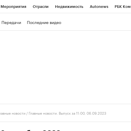
Мероприятия
Отрасли
Недвижимость
Autonews
РБК Ком
ние
РБК Курсы
РБК Life
Тренды
Визионеры
Национальн
Передачи
Последние видео
б
Исследования
Кредитные рейтинги
Франшизы
Газета
роверка контрагентов
Политика
Экономика
Бизнес
Техно
лавные новости
/
Главные новости. Выпуск за 11:00, 06.09.2023