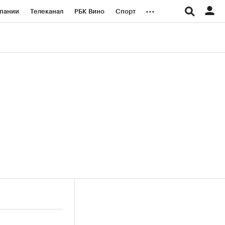
...
пании
Телеканал
РБК Вино
Спорт
ые проекты
Город
Стиль
Крипто
Спецпроекты СПб
логии и медиа
Финансы