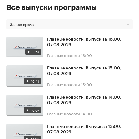
Все выпуски программы
За все время
Главные новости. Выпуск за 16:00,
07.08.2026
4:58
Главные новости
16:00
Главные новости. Выпуск за 15:00,
07.08.2026
10:48
Главные новости
15:00
Главные новости. Выпуск за 14:00,
07.08.2026
10:07
Главные новости
14:00
Главные новости. Выпуск за 13:00,
07.08.2026