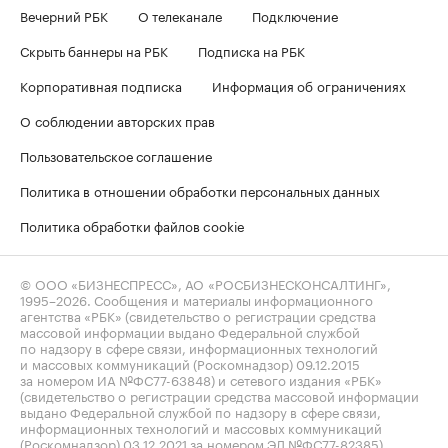
Вечерний РБК
О телеканале
Подключение
Скрыть баннеры на РБК
Подписка на РБК
Корпоративная подписка
Информация об ограничениях
О соблюдении авторских прав
Пользовательское соглашение
Политика в отношении обработки персональных данных
Политика обработки файлов cookie
© ООО «БИЗНЕСПРЕСС», АО «РОСБИЗНЕСКОНСАЛТИНГ»,
1995–2026
. Сообщения и материалы информационного
агентства «РБК» (свидетельство о регистрации средства
массовой информации выдано Федеральной службой
по надзору в сфере связи, информационных технологий
и массовых коммуникаций (Роскомнадзор) 09.12.2015
за номером ИА №ФС77-63848) и сетевого издания «РБК»
(свидетельство о регистрации средства массовой информации
выдано Федеральной службой по надзору в сфере связи,
информационных технологий и массовых коммуникаций
(Роскомнадзор) 03.12.2021 за номером ЭЛ №ФС77-82385)