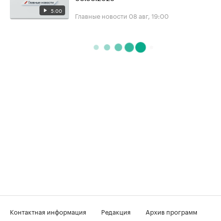
5:00
Главные новости
08 авг, 19:00
Контактная информация
Редакция
Архив программ