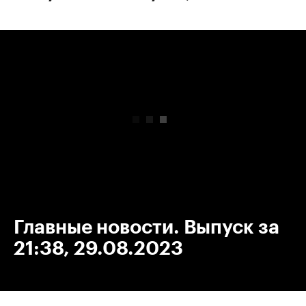
00:00
/
00:00
Главные новости. Выпуск за
21:38, 29.08.2023