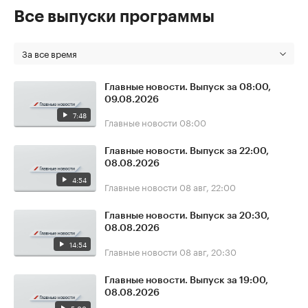
Все выпуски программы
За все время
Главные новости. Выпуск за 08:00,
09.08.2026
7:48
Главные новости
08:00
Главные новости. Выпуск за 22:00,
08.08.2026
4:54
Главные новости
08 авг, 22:00
Главные новости. Выпуск за 20:30,
08.08.2026
14:54
Главные новости
08 авг, 20:30
Главные новости. Выпуск за 19:00,
08.08.2026