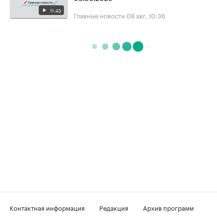
11:43
Главные новости
08 авг, 10:36
Контактная информация
Редакция
Архив программ