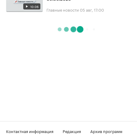
10:06
Главные новости
05 авг, 17:00
Контактная информация
Редакция
Архив программ