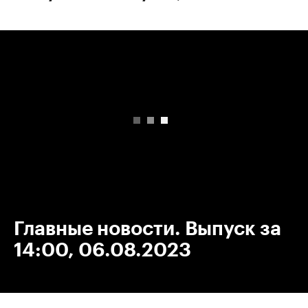
00:00
/
00:00
Главные новости. Выпуск за
14:00, 06.08.2023