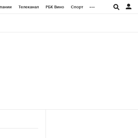
...
пании
Телеканал
РБК Вино
Спорт
ые проекты
Город
Стиль
Крипто
Спецпроекты СПб
логии и медиа
Финансы