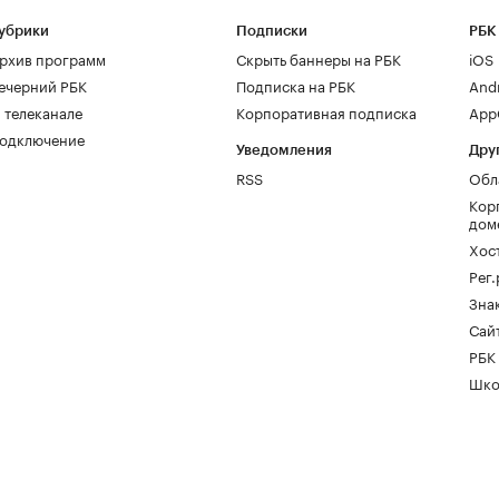
убрики
Подписки
РБК
рхив программ
Скрыть баннеры на РБК
iOS
ечерний РБК
Подписка на РБК
And
 телеканале
Корпоративная подписка
AppG
одключение
Уведомления
Дру
RSS
Обл
Кор
дом
Хос
Рег
Зна
Сайт
РБК
Шко