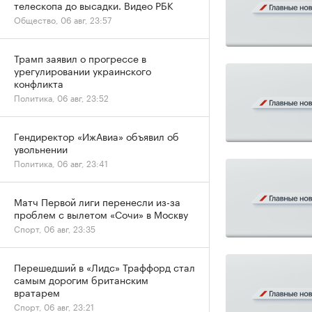
телескопа до высадки. Видео РБК
Общество, 06 авг, 23:57
Трамп заявил о прогрессе в
урегулировании украинского
конфликта
Политика, 06 авг, 23:52
Гендиректор «ИжАвиа» объявил об
увольнении
Политика, 06 авг, 23:41
Матч Первой лиги перенесли из-за
проблем с вылетом «Сочи» в Москву
Спорт, 06 авг, 23:35
Перешедший в «Лидс» Траффорд стал
самым дорогим британским
вратарем
Спорт, 06 авг, 23:21