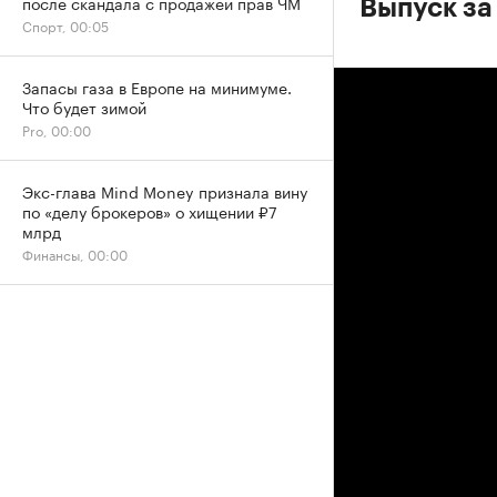
после скандала с продажей прав ЧМ
Выпуск за
Спорт, 00:05
Запасы газа в Европе на минимуме.
Что будет зимой
Pro, 00:00
Экс-глава Mind Money признала вину
по «делу брокеров» о хищении ₽7
млрд
Финансы, 00:00