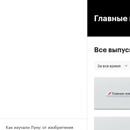
00
Главные 
Все выпу
За все время
Как изучали Луну: от изобретения