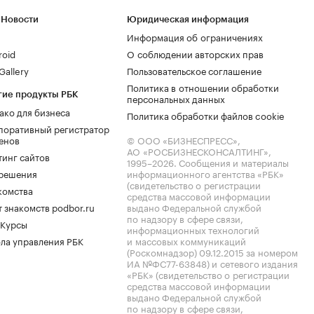
 Новости
Юридическая информация
Информация об ограничениях
roid
О соблюдении авторских прав
allery
Пользовательское соглашение
Политика в отношении обработки
гие продукты РБК
персональных данных
ако для бизнеса
Политика обработки файлов cookie
поративный регистратор
енов
© ООО «БИЗНЕСПРЕСС»,
АО «РОСБИЗНЕСКОНСАЛТИНГ»,
тинг сайтов
1995–2026
. Сообщения и материалы
.решения
информационного агентства «РБК»
(свидетельство о регистрации
комства
средства массовой информации
 знакомств podbor.ru
выдано Федеральной службой
по надзору в сфере связи,
 Курсы
информационных технологий
ла управления РБК
и массовых коммуникаций
(Роскомнадзор) 09.12.2015 за номером
ИА №ФС77-63848) и сетевого издания
«РБК» (свидетельство о регистрации
средства массовой информации
выдано Федеральной службой
по надзору в сфере связи,