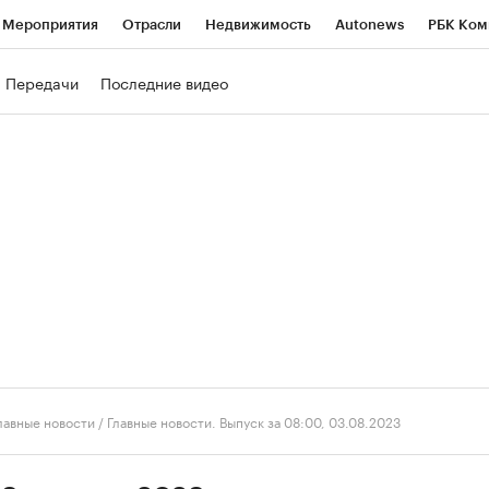
Мероприятия
Отрасли
Недвижимость
Autonews
РБК Ком
ние
РБК Курсы
РБК Life
Тренды
Визионеры
Национальн
Передачи
Последние видео
б
Исследования
Кредитные рейтинги
Франшизы
Газета
роверка контрагентов
Политика
Экономика
Бизнес
Техно
лавные новости
/
Главные новости. Выпуск за 08:00, 03.08.2023