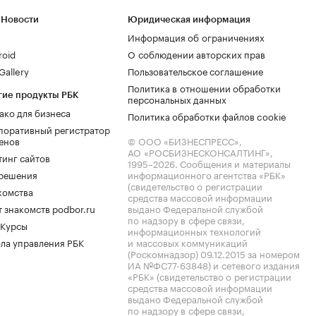
 Новости
Юридическая информация
Информация об ограничениях
roid
О соблюдении авторских прав
allery
Пользовательское соглашение
Политика в отношении обработки
гие продукты РБК
персональных данных
ако для бизнеса
Политика обработки файлов cookie
поративный регистратор
енов
© ООО «БИЗНЕСПРЕСС»,
АО «РОСБИЗНЕСКОНСАЛТИНГ»,
тинг сайтов
1995–2026
. Сообщения и материалы
.решения
информационного агентства «РБК»
(свидетельство о регистрации
комства
средства массовой информации
 знакомств podbor.ru
выдано Федеральной службой
по надзору в сфере связи,
 Курсы
информационных технологий
ла управления РБК
и массовых коммуникаций
(Роскомнадзор) 09.12.2015 за номером
ИА №ФС77-63848) и сетевого издания
«РБК» (свидетельство о регистрации
средства массовой информации
выдано Федеральной службой
по надзору в сфере связи,