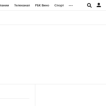
...
пании
Телеканал
РБК Вино
Спорт
ые проекты
Город
Стиль
Крипто
Спецпроекты СПб
логии и медиа
Финансы