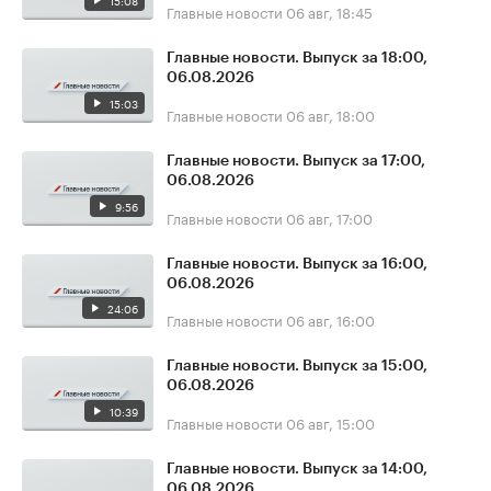
15:08
Главные новости
06 авг, 18:45
Главные новости. Выпуск за 18:00,
06.08.2026
15:03
Главные новости
06 авг, 18:00
Главные новости. Выпуск за 17:00,
06.08.2026
9:56
Главные новости
06 авг, 17:00
Главные новости. Выпуск за 16:00,
06.08.2026
24:06
Главные новости
06 авг, 16:00
Главные новости. Выпуск за 15:00,
06.08.2026
10:39
Главные новости
06 авг, 15:00
Главные новости. Выпуск за 14:00,
06.08.2026