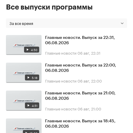
Все выпуски программы
За все время
Главные новости. Выпуск за 22:31,
06.08.2026
4:50
Главные новости
06 авг, 22:31
Главные новости. Выпуск за 22:00,
06.08.2026
5:18
Главные новости
06 авг, 22:00
Главные новости. Выпуск за 21:00,
06.08.2026
4:51
Главные новости
06 авг, 21:00
Главные новости. Выпуск за 18:45,
06.08.2026