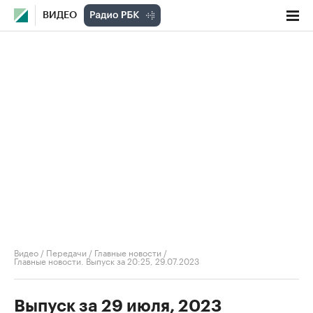
ВИДЕО
Видео
/
Передачи
/
Главные новости
/
Главные новости. Выпуск за 20:25, 29.07.2023
Выпуск за 29 июля, 2023