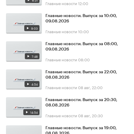
6:31
Главные новости
12:00
Главные новости. Выпуск за 10:00,
09.08.2026
9:03
Главные новости
10:00
Главные новости. Выпуск за 08:00,
09.08.2026
7:48
Главные новости
08:00
Главные новости. Выпуск за 22:00,
08.08.2026
4:54
Главные новости
08 авг, 22:00
Главные новости. Выпуск за 20:30,
08.08.2026
14:54
Главные новости
08 авг, 20:30
Главные новости. Выпуск за 19:00,
08.08.2026