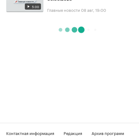
5:00
Главные новости
08 авг, 19:00
Контактная информация
Редакция
Архив программ