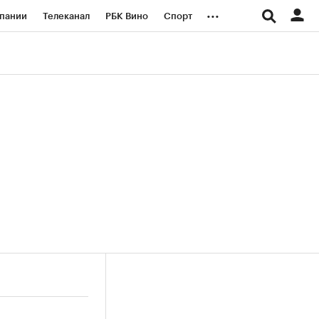
...
пании
Телеканал
РБК Вино
Спорт
ые проекты
Город
Стиль
Крипто
Спецпроекты СПб
логии и медиа
Финансы