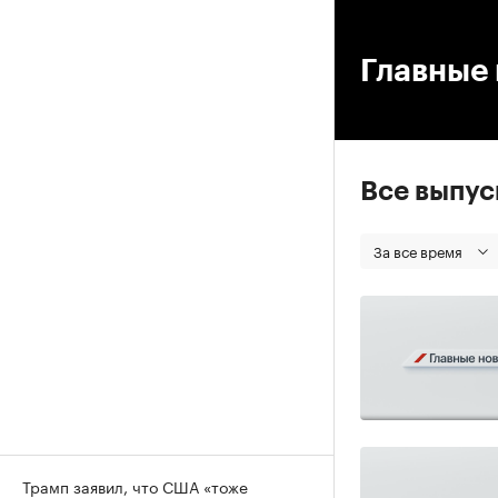
00
Главные 
Все выпу
За все время
Трамп заявил, что США «тоже