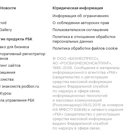
 Новости
Юридическая информация
Информация об ограничениях
roid
О соблюдении авторских прав
allery
Пользовательское соглашение
Политика в отношении обработки
гие продукты РБК
персональных данных
ако для бизнеса
Политика обработки файлов cookie
поративный регистратор
енов
© ООО «БИЗНЕСПРЕСС»,
АО «РОСБИЗНЕСКОНСАЛТИНГ»,
тинг сайтов
1995–2026
. Сообщения и материалы
.решения
информационного агентства «РБК»
(свидетельство о регистрации
комства
средства массовой информации
 знакомств podbor.ru
выдано Федеральной службой
по надзору в сфере связи,
 Курсы
информационных технологий
ла управления РБК
и массовых коммуникаций
(Роскомнадзор) 09.12.2015 за номером
ИА №ФС77-63848) и сетевого издания
«РБК» (свидетельство о регистрации
средства массовой информации
выдано Федеральной службой
по надзору в сфере связи,