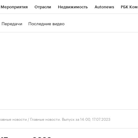
Мероприятия
Отрасли
Недвижимость
Autonews
РБК Ком
ние
РБК Курсы
РБК Life
Тренды
Визионеры
Национальн
Передачи
Последние видео
б
Исследования
Кредитные рейтинги
Франшизы
Газета
роверка контрагентов
Политика
Экономика
Бизнес
Техно
лавные новости
/
Главные новости. Выпуск за 14:00, 17.07.2023