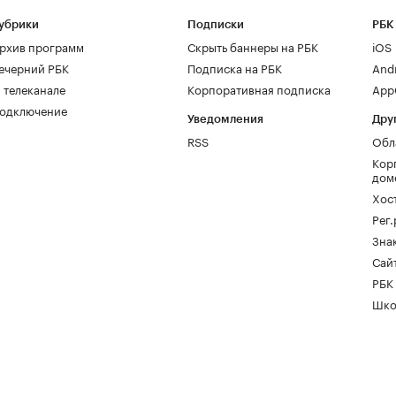
убрики
Подписки
РБК
рхив программ
Скрыть баннеры на РБК
iOS
ечерний РБК
Подписка на РБК
And
 телеканале
Корпоративная подписка
AppG
одключение
Уведомления
Дру
RSS
Обл
Кор
дом
Хос
Рег
Зна
Сайт
РБК
Шко