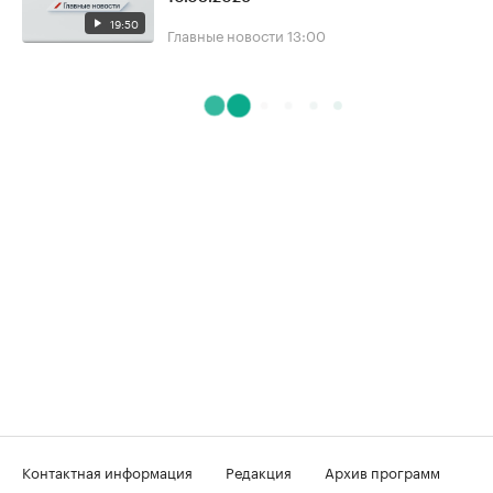
19:50
Главные новости
13:00
Контактная информация
Редакция
Архив программ