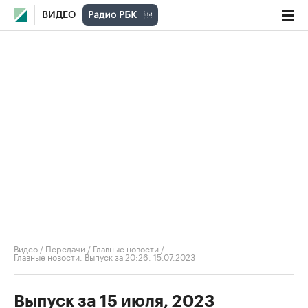
ВИДЕО
Видео
/
Передачи
/
Главные новости
/
Главные новости. Выпуск за 20:26, 15.07.2023
Выпуск за 15 июля, 2023