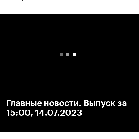
00:00
/
00:00
Главные новости. Выпуск за
15:00, 14.07.2023