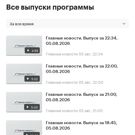
Все выпуски программы
За все время
Главные новости. Выпуск за 22:34,
05.08.2026
4:59
Главные новости
05 авг, 22:34
Главные новости. Выпуск за 22:00,
05.08.2026
5:02
Главные новости
05 авг, 22:00
Главные новости. Выпуск за 21:00,
05.08.2026
5:00
Главные новости
05 авг, 21:00
Главные новости. Выпуск за 18:45,
05.08.2026