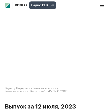
ВИДЕО
Видео
/
Передачи
/
Главные новости
/
Главные новости. Выпуск за 18:45, 12.07.2023
Выпуск за 12 июля, 2023