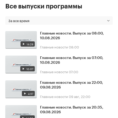
Все выпуски программы
За все время
Главные новости. Выпуск за 08:00,
10.08.2026
14:29
Главные новости
08:00
Главные новости. Выпуск за 07:00,
10.08.2026
10:07
Главные новости
07:00
Главные новости. Выпуск за 22:00,
09.08.2026
4:57
Главные новости
09 авг, 22:00
Главные новости. Выпуск за 20:35,
09.08.2026