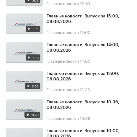
5:23
Главные новости
17:00
Главные новости. Выпуск за 15:00,
08.08.2026
4:51
Главные новости
15:00
Главные новости. Выпуск за 14:00,
08.08.2026
5:19
Главные новости
14:00
Главные новости. Выпуск за 12:00,
08.08.2026
6:50
Главные новости
12:00
Главные новости. Выпуск за 10:36,
08.08.2026
11:43
Главные новости
10:36
Главные новости. Выпуск за 10:00,
08.08.2026