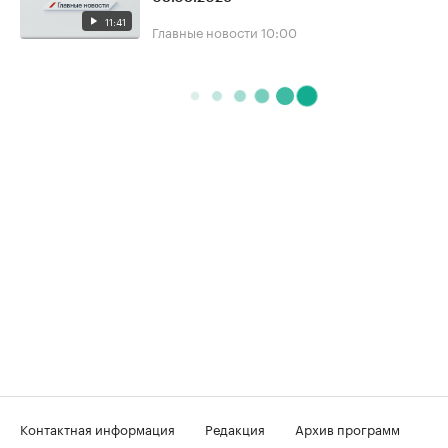
11:41
Главные новости
10:00
Контактная информация
Редакция
Архив программ