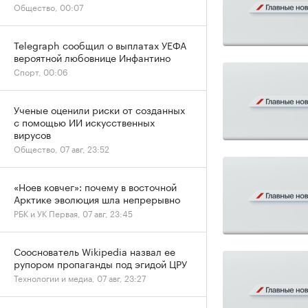
Общество, 00:07
Telegraph сообщил о выплатах УЕФА
вероятной любовнице Инфантино
Спорт, 00:06
Ученые оценили риски от созданных
с помощью ИИ искусственных
вирусов
Общество, 07 авг, 23:52
«Ноев ковчег»: почему в восточной
Арктике эволюция шла непрерывно
РБК и УК Первая, 07 авг, 23:45
Сооснователь Wikipedia назвал ее
рупором пропаганды под эгидой ЦРУ
Технологии и медиа, 07 авг, 23:27