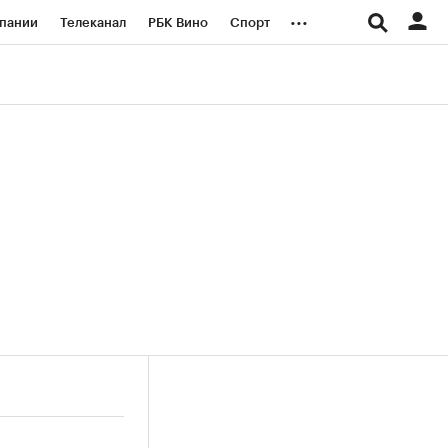
...
пании
Телеканал
РБК Вино
Спорт
ые проекты
Город
Стиль
Крипто
Спецпроекты СПб
логии и медиа
Финансы