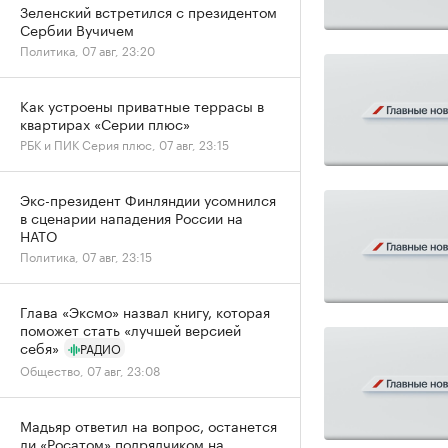
Зеленский встретился с президентом
Сербии Вучичем
Политика, 07 авг, 23:20
Как устроены приватные террасы в
квартирах «Серии плюс»
РБК и ПИК Серия плюс, 07 авг, 23:15
Экс-президент Финляндии усомнился
в сценарии нападения России на
НАТО
Политика, 07 авг, 23:15
Глава «Эксмо» назвал книгу, которая
поможет стать «лучшей версией
себя»
РАДИО
Общество, 07 авг, 23:08
Мадьяр ответил на вопрос, останется
ли «Росатом» подрядчиком на