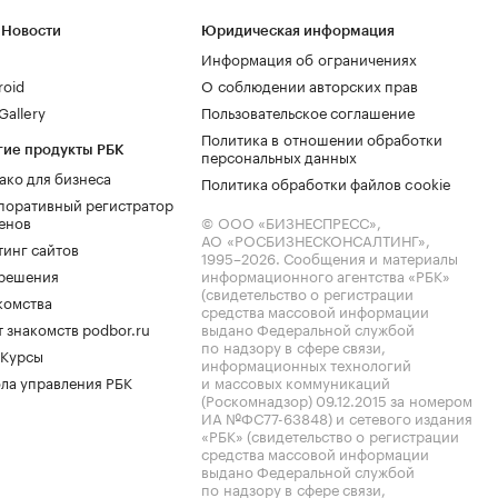
 Новости
Юридическая информация
Информация об ограничениях
roid
О соблюдении авторских прав
allery
Пользовательское соглашение
Политика в отношении обработки
гие продукты РБК
персональных данных
ако для бизнеса
Политика обработки файлов cookie
поративный регистратор
енов
© ООО «БИЗНЕСПРЕСС»,
АО «РОСБИЗНЕСКОНСАЛТИНГ»,
тинг сайтов
1995–2026
. Сообщения и материалы
.решения
информационного агентства «РБК»
(свидетельство о регистрации
комства
средства массовой информации
 знакомств podbor.ru
выдано Федеральной службой
по надзору в сфере связи,
 Курсы
информационных технологий
ла управления РБК
и массовых коммуникаций
(Роскомнадзор) 09.12.2015 за номером
ИА №ФС77-63848) и сетевого издания
«РБК» (свидетельство о регистрации
средства массовой информации
выдано Федеральной службой
по надзору в сфере связи,