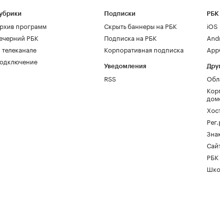
убрики
Подписки
РБК
рхив программ
Скрыть баннеры на РБК
iOS
ечерний РБК
Подписка на РБК
And
 телеканале
Корпоративная подписка
AppG
одключение
Уведомления
Дру
RSS
Обл
Кор
дом
Хос
Рег
Зна
Сайт
РБК
Шко