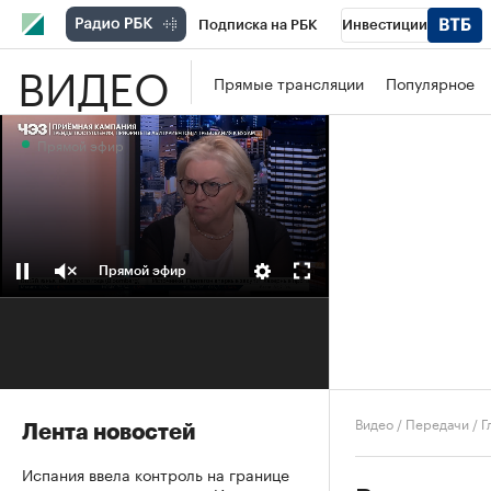
Подписка на РБК
Инвестиции
ВИДЕО
Школа управления РБК
РБК Образова
Прямые трансляции
Популярное
РБК Бизнес-среда
Дискуссионный клу
Прямой эфир
Конференции СПб
Спецпроекты
П
Рынок наличной валюты
Прямой эфир
Видео
/
Передачи
/
Г
Лента новостей
Испания ввела контроль на границе