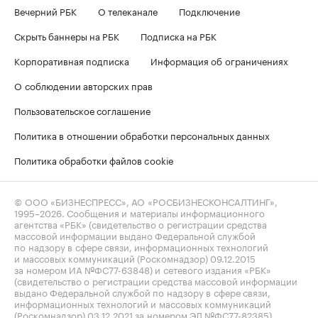
Вечерний РБК
О телеканале
Подключение
Скрыть баннеры на РБК
Подписка на РБК
Корпоративная подписка
Информация об ограничениях
О соблюдении авторских прав
Пользовательское соглашение
Политика в отношении обработки персональных данных
Политика обработки файлов cookie
© ООО «БИЗНЕСПРЕСС», АО «РОСБИЗНЕСКОНСАЛТИНГ»,
1995–2026
. Сообщения и материалы информационного
агентства «РБК» (свидетельство о регистрации средства
массовой информации выдано Федеральной службой
по надзору в сфере связи, информационных технологий
и массовых коммуникаций (Роскомнадзор) 09.12.2015
за номером ИА №ФС77-63848) и сетевого издания «РБК»
(свидетельство о регистрации средства массовой информации
выдано Федеральной службой по надзору в сфере связи,
информационных технологий и массовых коммуникаций
(Роскомнадзор) 03.12.2021 за номером ЭЛ №ФС77-82385)