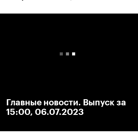
00:00
/
00:00
Главные новости. Выпуск за
15:00, 06.07.2023