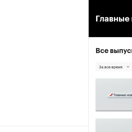
00
Главные 
Все выпу
За все время