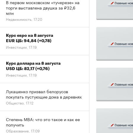
В первом московском «тучерезе» на
торги выставлена двушка за ₽32,6
млн
Недвижимость, 17:20
Курс евро на 8 августа
EUR ЦБ: 94,84
(+0,78)
Инвестиции, 17:19
Курс доллара на 8 августа
USD ЦБ: 82,17
(+0,76)
Инвестиции, 17:19
Лукашенко призвал белорусов
покупать пустующие дома в деревнях
Общество, 17:12
Степень MBA: что это такое и как ее
получить
Образование, 17:09