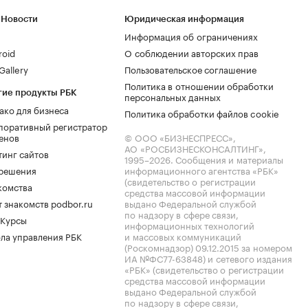
 Новости
Юридическая информация
Информация об ограничениях
roid
О соблюдении авторских прав
allery
Пользовательское соглашение
Политика в отношении обработки
гие продукты РБК
персональных данных
ако для бизнеса
Политика обработки файлов cookie
поративный регистратор
енов
© ООО «БИЗНЕСПРЕСС»,
АО «РОСБИЗНЕСКОНСАЛТИНГ»,
тинг сайтов
1995–2026
. Сообщения и материалы
.решения
информационного агентства «РБК»
(свидетельство о регистрации
комства
средства массовой информации
 знакомств podbor.ru
выдано Федеральной службой
по надзору в сфере связи,
 Курсы
информационных технологий
ла управления РБК
и массовых коммуникаций
(Роскомнадзор) 09.12.2015 за номером
ИА №ФС77-63848) и сетевого издания
«РБК» (свидетельство о регистрации
средства массовой информации
выдано Федеральной службой
по надзору в сфере связи,