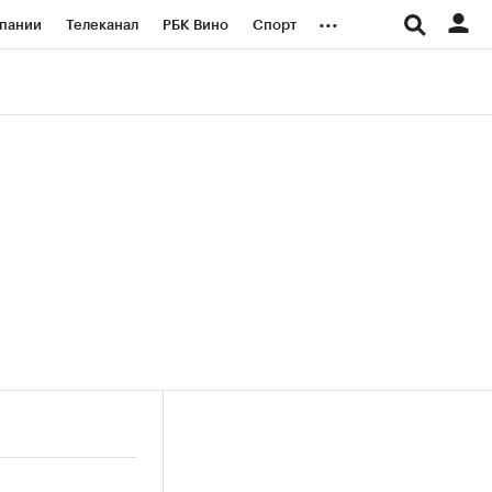
...
пании
Телеканал
РБК Вино
Спорт
ые проекты
Город
Стиль
Крипто
Спецпроекты СПб
логии и медиа
Финансы