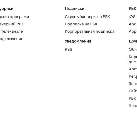
убрики
Подписки
РБК
рхив программ
Скрыть баннеры на РБК
iOS
ечерний РБК
Подписка на РБК
And
 телеканале
Корпоративная подписка
AppG
одключение
Уведомления
Дру
RSS
Обл
Кор
дом
Хос
Рег
Зна
Сайт
РБК
Шко