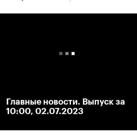
00:00
/
00:00
Главные новости. Выпуск за
10:00, 02.07.2023