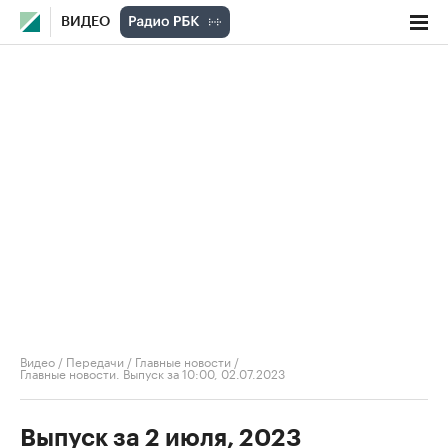
ВИДЕО
Видео
/
Передачи
/
Главные новости
/
Главные новости. Выпуск за 10:00, 02.07.2023
Выпуск за 2 июля, 2023