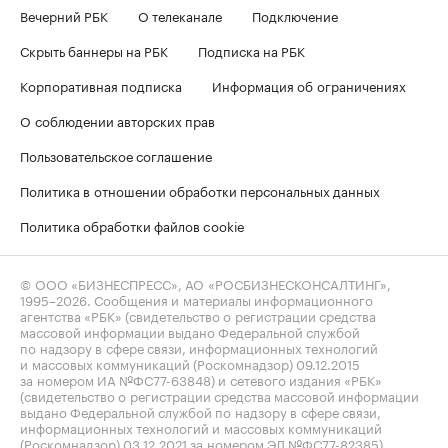
Вечерний РБК
О телеканале
Подключение
Скрыть баннеры на РБК
Подписка на РБК
Корпоративная подписка
Информация об ограничениях
О соблюдении авторских прав
Пользовательское соглашение
Политика в отношении обработки персональных данных
Политика обработки файлов cookie
© ООО «БИЗНЕСПРЕСС», АО «РОСБИЗНЕСКОНСАЛТИНГ»,
1995–2026
. Сообщения и материалы информационного
агентства «РБК» (свидетельство о регистрации средства
массовой информации выдано Федеральной службой
по надзору в сфере связи, информационных технологий
и массовых коммуникаций (Роскомнадзор) 09.12.2015
за номером ИА №ФС77-63848) и сетевого издания «РБК»
(свидетельство о регистрации средства массовой информации
выдано Федеральной службой по надзору в сфере связи,
информационных технологий и массовых коммуникаций
(Роскомнадзор) 03.12.2021 за номером ЭЛ №ФС77-82385)