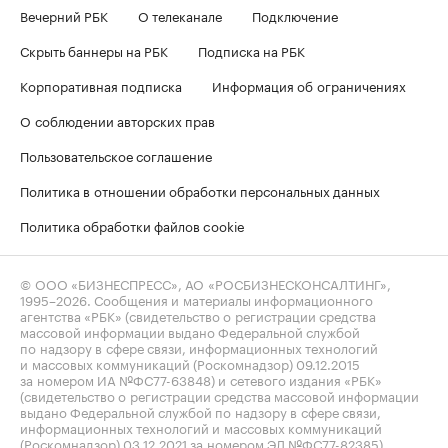
Вечерний РБК
О телеканале
Подключение
Скрыть баннеры на РБК
Подписка на РБК
Корпоративная подписка
Информация об ограничениях
О соблюдении авторских прав
Пользовательское соглашение
Политика в отношении обработки персональных данных
Политика обработки файлов cookie
© ООО «БИЗНЕСПРЕСС», АО «РОСБИЗНЕСКОНСАЛТИНГ»,
1995–2026
. Сообщения и материалы информационного
агентства «РБК» (свидетельство о регистрации средства
массовой информации выдано Федеральной службой
по надзору в сфере связи, информационных технологий
и массовых коммуникаций (Роскомнадзор) 09.12.2015
за номером ИА №ФС77-63848) и сетевого издания «РБК»
(свидетельство о регистрации средства массовой информации
выдано Федеральной службой по надзору в сфере связи,
информационных технологий и массовых коммуникаций
(Роскомнадзор) 03.12.2021 за номером ЭЛ №ФС77-82385)