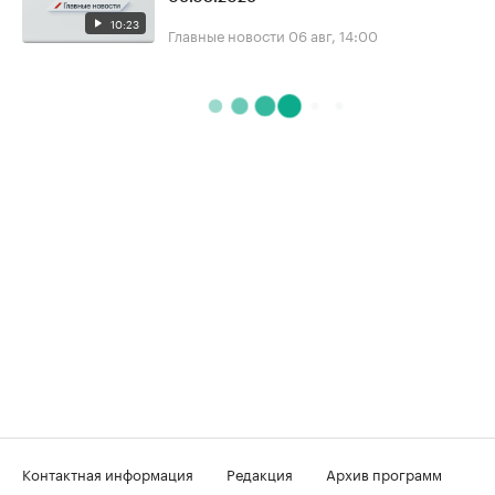
10:23
Главные новости
06 авг, 14:00
Контактная информация
Редакция
Архив программ