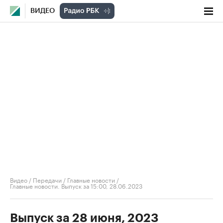
ВИДЕО
Видео
/
Передачи
/
Главные новости
/
Главные новости. Выпуск за 15:00, 28.06.2023
Выпуск за 28 июня, 2023