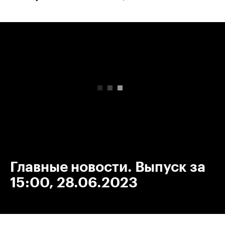
00:00
/
00:00
Главные новости. Выпуск за
15:00, 28.06.2023