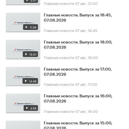
5:01
Главные новости
07 авг, 21:00
Главные новости. Выпуск за 18:45,
07.08.2026
11:58
Главные новости
07 авг, 18:45
Главные новости. Выпуск за 18:00,
07.08.2026
15:01
Главные новости
07 авг, 18:00
Главные новости. Выпуск за 17:00,
07.08.2026
14:49
Главные новости
07 авг, 17:00
Главные новости. Выпуск за 16:00,
07.08.2026
4:58
Главные новости
07 авг, 16:00
Главные новости. Выпуск за 15:00,
07.08.2026