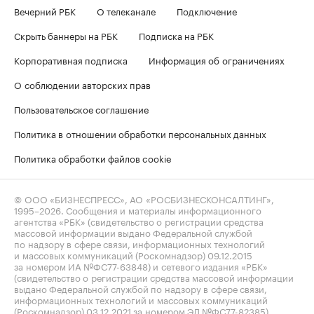
Вечерний РБК
О телеканале
Подключение
Скрыть баннеры на РБК
Подписка на РБК
Корпоративная подписка
Информация об ограничениях
О соблюдении авторских прав
Пользовательское соглашение
Политика в отношении обработки персональных данных
Политика обработки файлов cookie
© ООО «БИЗНЕСПРЕСС», АО «РОСБИЗНЕСКОНСАЛТИНГ»,
1995–2026
. Сообщения и материалы информационного
агентства «РБК» (свидетельство о регистрации средства
массовой информации выдано Федеральной службой
по надзору в сфере связи, информационных технологий
и массовых коммуникаций (Роскомнадзор) 09.12.2015
за номером ИА №ФС77-63848) и сетевого издания «РБК»
(свидетельство о регистрации средства массовой информации
выдано Федеральной службой по надзору в сфере связи,
информационных технологий и массовых коммуникаций
(Роскомнадзор) 03.12.2021 за номером ЭЛ №ФС77-82385)