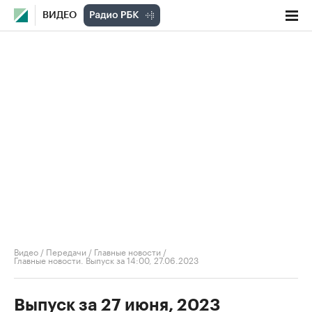
ВИДЕО
Видео
/
Передачи
/
Главные новости
/
Главные новости. Выпуск за 14:00, 27.06.2023
Выпуск за 27 июня, 2023