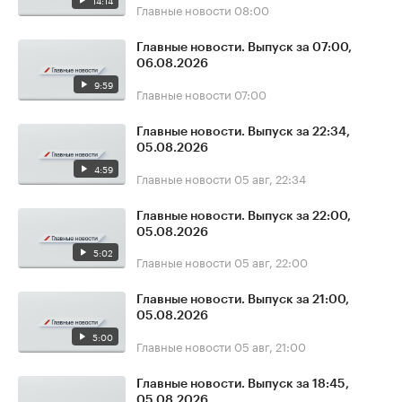
14:14
Главные новости
08:00
Главные новости. Выпуск за 07:00,
06.08.2026
9:59
Главные новости
07:00
Главные новости. Выпуск за 22:34,
05.08.2026
4:59
Главные новости
05 авг, 22:34
Главные новости. Выпуск за 22:00,
05.08.2026
5:02
Главные новости
05 авг, 22:00
Главные новости. Выпуск за 21:00,
05.08.2026
5:00
Главные новости
05 авг, 21:00
Главные новости. Выпуск за 18:45,
05.08.2026