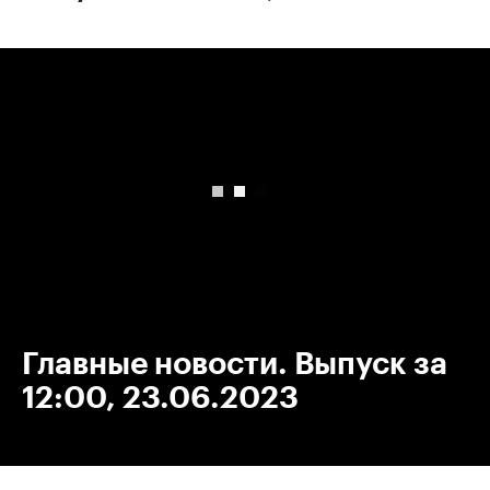
00:00
/
00:00
Главные новости. Выпуск за
12:00, 23.06.2023