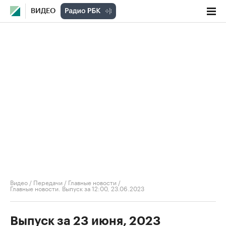
ВИДЕО
Видео
/
Передачи
/
Главные новости
/
Главные новости. Выпуск за 12:00, 23.06.2023
Выпуск за 23 июня, 2023